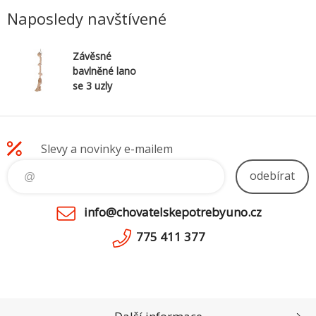
Naposledy navštívené
Závěsné
bavlněné lano
se 3 uzly
60cm/23mm
Slevy a novinky e-mailem
odebírat
info@chovatelskepotrebyuno.cz
775 411 377