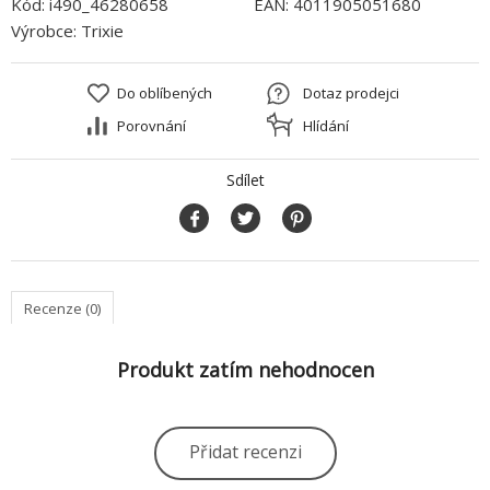
Kód:
i490_46280658
EAN:
4011905051680
Výrobce:
Trixie
Do oblíbených
Dotaz prodejci
Porovnání
Hlídání
Sdílet
Recenze (0)
Produkt zatím nehodnocen
Přidat recenzi