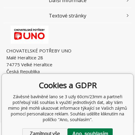
Další informace
Textové stránky
CHOVATELSKÉ POTŘEBY UNO
Malé Heraltice 28
74775 Velké Heraltice
Česká Republika
IČO: 61953741
Cookies a GDPR
DIČ: CZ7405265549
Závěsné bavlněné lano se 3 uzly 60cm/23mm a partneři
potřebují Váš souhlas k využití jednotlivých dat, aby Vám
mimo jiné mohli ukazovat informace týkající se Vašich zájmů
pomocí personalizace reklam. Souhlas udělíte kliknutím na
políčko "Ano, souhlasím".
Copyright © 2026 Rostislav Hňátek
Zamítnout vše
Ano, souhlasím