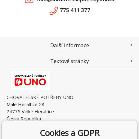
775 411 377
Další informace
Textové stránky
CHOVATELSKÉ POTŘEBY UNO
Malé Heraltice 28
74775 Velké Heraltice
Česká Republika
IČO: 61953741
Cookies a GDPR
DIČ: CZ7405265549