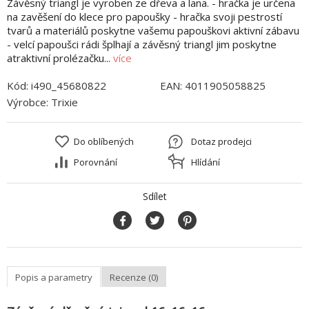
Závěsný triangl je vyroben ze dřeva a lana. - hračka je určena
na zavěšení do klece pro papoušky - hračka svoji pestrostí
tvarů a materiálů poskytne vašemu papouškovi aktivní zábavu
- velcí papoušci rádi šplhají a závěsný triangl jim poskytne
atraktivní prolézačku...
více
Kód:
i490_45680822
EAN:
4011905058825
Výrobce:
Trixie
Do oblíbených
Dotaz prodejci
Porovnání
Hlídání
Sdílet
Popis a parametry
Recenze (0)