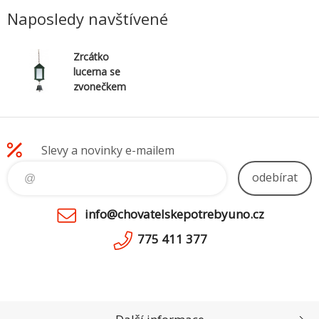
Naposledy navštívené
Zrcátko
lucerna se
zvonečkem
6cm TRIXIE
Slevy a novinky e-mailem
odebírat
info@chovatelskepotrebyuno.cz
775 411 377