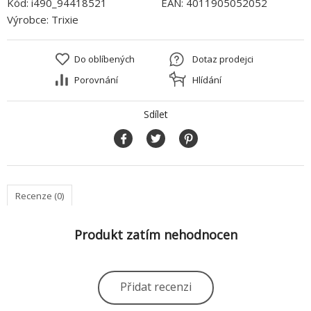
Kód:
i490_94418521
EAN:
4011905052052
Výrobce:
Trixie
Do oblíbených
Dotaz prodejci
Porovnání
Hlídání
Sdílet
Recenze (0)
Produkt zatím nehodnocen
Přidat recenzi