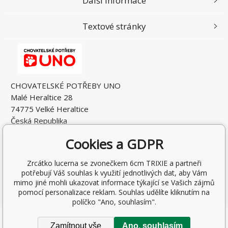
Další informace
Textové stránky
CHOVATELSKÉ POTŘEBY UNO
Malé Heraltice 28
74775 Velké Heraltice
Česká Republika
IČO: 61953741
Cookies a GDPR
DIČ: CZ7405265549
Zrcátko lucerna se zvonečkem 6cm TRIXIE a partneři
potřebují Váš souhlas k využití jednotlivých dat, aby Vám
mimo jiné mohli ukazovat informace týkající se Vašich zájmů
pomocí personalizace reklam. Souhlas udělíte kliknutím na
políčko "Ano, souhlasím".
Copyright © 2026 Rostislav Hňátek
Zamítnout vše
Ano, souhlasím