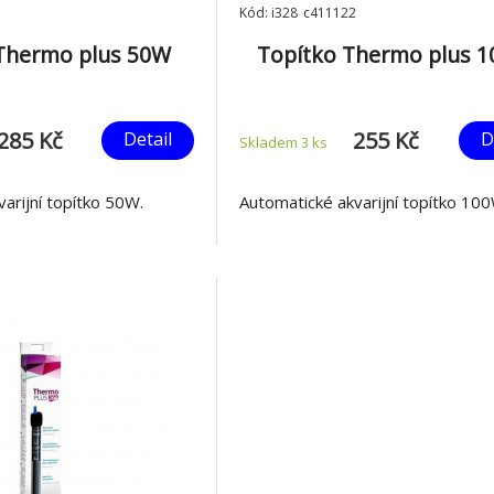
Kód: i328_c411122
Thermo plus 50W
Topítko Thermo plus 
285 Kč
255 Kč
Detail
D
Skladem 3
ks
arijní topítko 50W.
Automatické akvarijní topítko 10