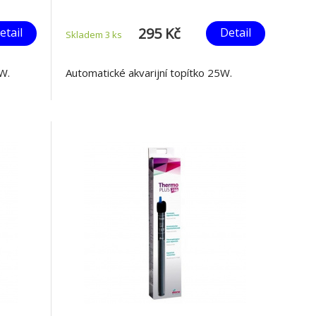
295 Kč
etail
Detail
Skladem 3
ks
0W.
Automatické akvarijní topítko 25W.