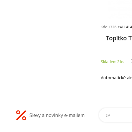
Kód: i328_c411414
Topítko 
Skladem 2
ks
Automatické akv
Slevy a novinky e-mailem