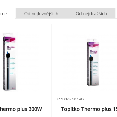
275 Kč
eme
Od nejlevnějších
Od nejdražších
Topítko Thermo plus
300W
Skladem 2
ks
295 Kč
Kód: i328_c411412
Thermo plus 300W
Topítko Thermo plus 