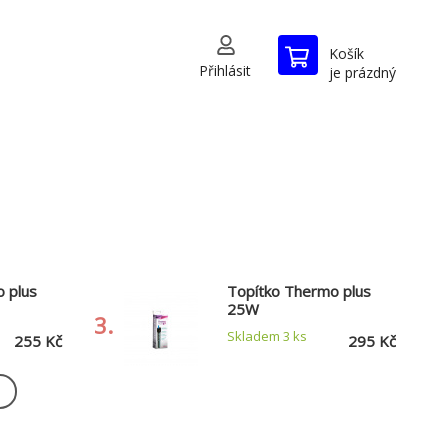
Košík
Přihlásit
je prázdný
 plus
Topítko Thermo plus
25W
3.
Skladem 3
ks
255 Kč
295 Kč
 plus
Topítko Thermo plus
200W
6.
Skladem 2
ks