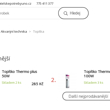
telskepotrebyuno.cz
775 411 377
Hledej
Akvarijní technika
Topítka
ější
Topítko Thermo plus
Topítko Thermo
50W
100W
2.
Skladem 2
ks
Skladem 3
ks
285 Kč
Další nejprodávanější
Topítko Thermo plus
Topítko Thermo
150W
250W
5.
Skladem 2
ks
Skladem 2
ks