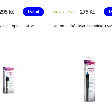
295 Kč
275 Kč
Detail
D
Skladem 2
ks
arijní topítko 300W.
Automatické akvarijní topítko 15