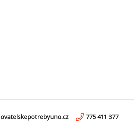
ovatelskepotrebyuno.cz
775 411 377