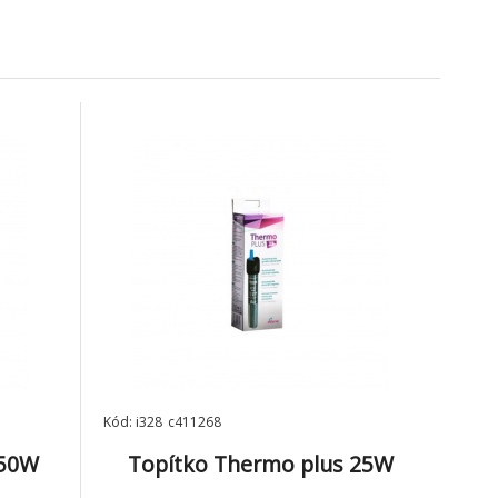
275 Kč
295 Kč
Kód: i328_c411268
150W
Topítko Thermo plus 25W