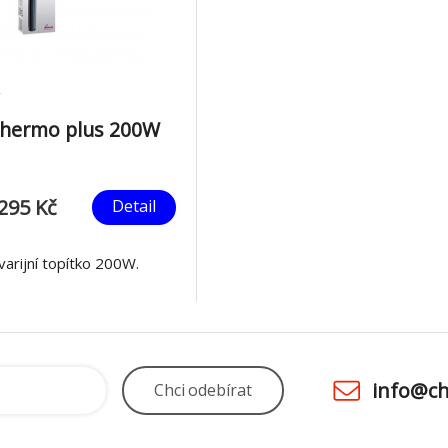
Thermo plus 200W
295 Kč
Detail
arijní topítko 200W.
info@ch
Chci
odebírat