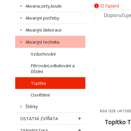
O řazení
Akvaria,sety,koule
Doporučuj
Akvarijní potřeby
7.
Akvarijní dekorace
Akvarijní technika
Vzduchování
Filtrování,odkalování a
čištění
Topítka
Osvětlení
Štěrky
Kód: i328_c411500
OSTATNÍ ZVÍŘATA
Topítko 
TERARISTIKA