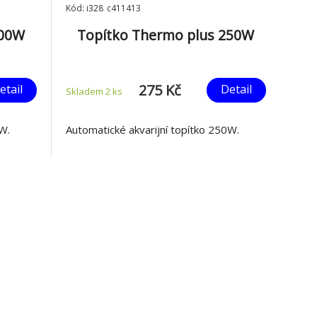
Kód: i328_c411413
100W
Topítko Thermo plus 250W
275 Kč
etail
Detail
Skladem 2
ks
0W.
Automatické akvarijní topítko 250W.