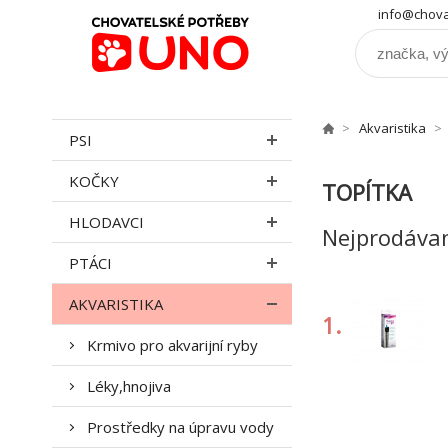
info@chova
Akvaristika
PSI
KOČKY
TOPÍTKA
HLODAVCI
Nejprodávan
PTÁCI
AKVARISTIKA
1.
Krmivo pro akvarijní ryby
Léky,hnojiva
Prostředky na úpravu vody
4.