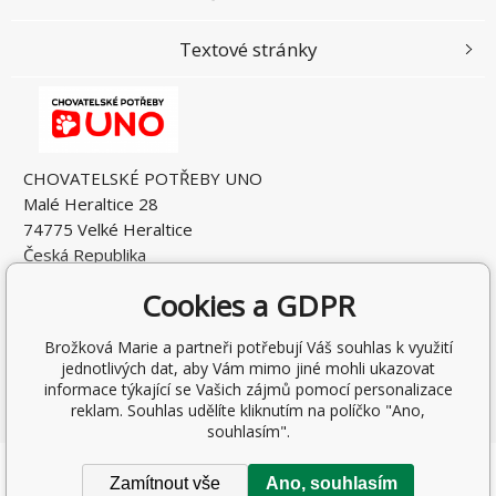
Textové stránky
CHOVATELSKÉ POTŘEBY UNO
Malé Heraltice 28
74775 Velké Heraltice
Česká Republika
IČO: 61953741
Cookies a GDPR
DIČ: CZ7405265549
Brožková Marie a partneři potřebují Váš souhlas k využití
jednotlivých dat, aby Vám mimo jiné mohli ukazovat
informace týkající se Vašich zájmů pomocí personalizace
reklam. Souhlas udělíte kliknutím na políčko "Ano,
souhlasím".
Copyright © 2026 Rostislav Hňátek
Zamítnout vše
Ano, souhlasím