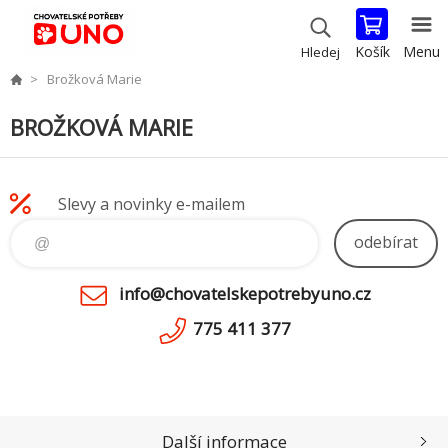
Košík
Menu
Hledej
Brožková Marie
BROŽKOVÁ MARIE
Slevy a novinky e-mailem
odebírat
info@chovatelskepotrebyuno.cz
775 411 377
Další informace