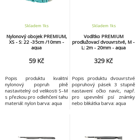
Skladem 1
ks
Skladem 1
ks
Nylonový obojek PREMIUM,
Vodítko PREMIUM
XS - S: 22 -35cm /10mm -
prodlužovací dvouvrstvé, M -
aqua
L: 2m - 20mm - aqua
59 Kč
329 Kč
Popis produktu kvalitní
Popis produktu dvouvrstvé
nylonový popruh plně
popruhový pásek 3 stupně
nastavitelný od velikosti S–M
nastavení očko navíc, např.
s přezkou pro odlehčení tahu
pro upevnění psí známky
materiál: nylon barva: aqua
nebo blikátka barva: aqua