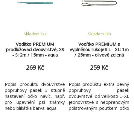
Skladem 1
ks
Skladem 1
ks
Vodítko PREMIUM
Vodítko PREMIUM s
prodlužovací dvouvrstvé, XS
vyplněnou rukojetí L - XL: 1m
- S: 2m / 15mm - aqua
/ 25mm - olivově zelená
269 Kč
259 Kč
Popis produktu dvouvrstvé
Popis produktu extra pevný
popruhový pásek 3 stupně
popruhový pásek
nastavení očko navíc, např.
dvouvrstvé, od velikosti L–XL
pro upevnění psí známky
jednovrstvé s neoprenovým
nebo blikátka barva: aqua
polstrovaným poutkem očko
navíc, např. pro upevnění
identifikační známky
nebo blikátka materiál: nylon
barva: olivově zelená