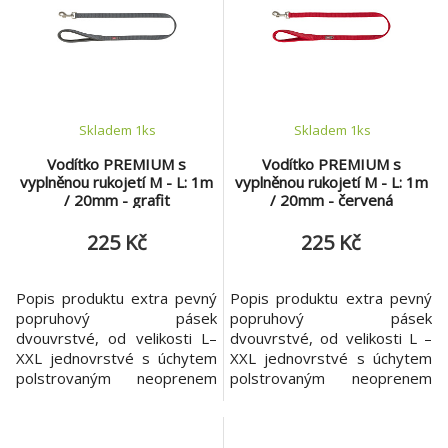
Skladem 1
ks
Skladem 1
ks
Vodítko PREMIUM s
Vodítko PREMIUM s
vyplněnou rukojetí M - L: 1m
vyplněnou rukojetí M - L: 1m
/ 20mm - grafit
/ 20mm - červená
225 Kč
225 Kč
Popis produktu extra pevný
Popis produktu extra pevný
popruhový pásek
popruhový pásek
dvouvrstvé, od velikosti L–
dvouvrstvé, od velikosti L –
XXL jednovrstvé s úchytem
XXL jednovrstvé s úchytem
polstrovaným neoprenem
polstrovaným neoprenem
očko navíc pro upevnění
očko navíc pro upevnění
identifikační známky nebo
identifikační značky nebo
blikátka materiál: nylon barva:
blikátka materiál: nylon barva: