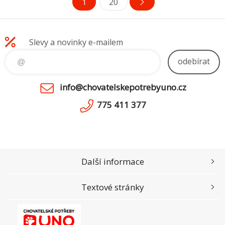
1
20
blikátka materiál: nylon barva:
nebo blikátka materiál: nylon
černá
barva: olivově zelená
Slevy a novinky e-mailem
odebírat
info@chovatelskepotrebyuno.cz
775 411 377
Další informace
Textové stránky