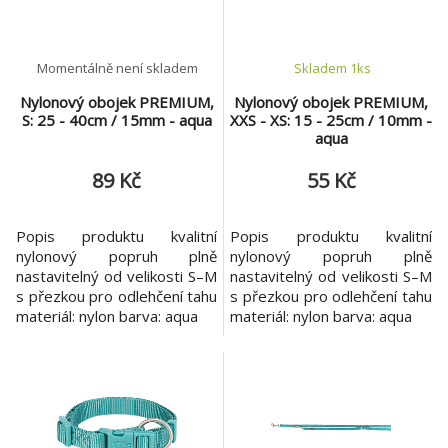
Vodítko PREMIUM s vyplněnou rukojetí
8.
Momentálně není skladem
Skladem 1
ks
2m/10mm (XS) oceán
159 Kč
Nylonový obojek PREMIUM,
Nylonový obojek PREMIUM,
S: 25 - 40cm / 15mm - aqua
XXS - XS: 15 - 25cm / 10mm -
Vod.lano 1,0x150cm spirála-černé
aqua
9.
145 Kč
89 Kč
55 Kč
Popis produktu kvalitní
Popis produktu kvalitní
nylonový popruh plně
nylonový popruh plně
nastavitelný od velikosti S–M
nastavitelný od velikosti S–M
s přezkou pro odlehčení tahu
s přezkou pro odlehčení tahu
materiál: nylon barva: aqua
materiál: nylon barva: aqua