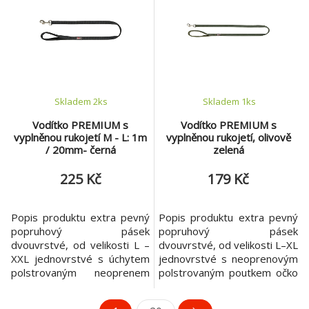
grafit
červená
Skladem 2
ks
Skladem 1
ks
Vodítko PREMIUM s
Vodítko PREMIUM s
vyplněnou rukojetí M - L: 1m
vyplněnou rukojetí, olivově
/ 20mm- černá
zelená
225 Kč
179 Kč
Popis produktu extra pevný
Popis produktu extra pevný
popruhový pásek
popruhový pásek
dvouvrstvé, od velikosti L –
dvouvrstvé, od velikosti L–XL
XXL jednovrstvé s úchytem
jednovrstvé s neoprenovým
polstrovaným neoprenem
polstrovaným poutkem očko
očko navíc pro upevnění
navíc, např. pro upevnění
identifikační značky nebo
identifikační známky