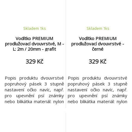
Skladem 1
ks
Skladem 1
ks
Vodítko PREMIUM
Vodítko PREMIUM
prodlužovací dvouvrstvé, M -
prodlužovací dvouvrstvé -
L: 2m / 20mm - grafit
černé
329 Kč
329 Kč
Popis produktu dvouvrstvé
Popis produktu dvouvrstvé
popruhový pásek 3 stupně
popruhový pásek 3 stupně
nastavení očko navíc, např.
nastavení očko navíc, např.
pro upevnění psí známky
pro upevnění psí známky
nebo blikátka materiál: nylon
nebo blikátka materiál: nylon
barva: grafit
barva: černá