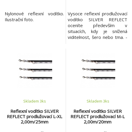
Nylonové reflexní vodítko.
Vysoce reflexní prodlužovací
Ilustrační foto.
vodítko SILVER REFLECT
oceníte především v
situacích, kdy je snížená
viditelnost, šero nebo tma. -
vodítko je lehce nastavitelné
na 1m nebo 2 m délku -
snadno se udržuje,
povrchová reflexní vrstva je
z měkkého plastu do kterého
se nevpíjí špína Materiál:
nylon, plast s reflexní
úpravou Barva: popruh černý,
Skladem 3
ks
Skladem 3
ks
Reflexní vodítko SILVER
Reflexní vodítko SILVER
REFLECT prodlužovací L-XL
REFLECT prodlužovací M-L
2,00m/25mm
2,00m/20mm