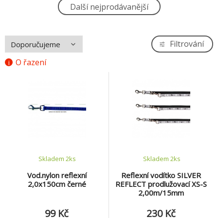
Vod.nylon reflexní 2,0x150cm černé
Další nejprodávanější
4.
99 Kč
Filtrování
O řazení
Skladem 2
ks
Skladem 2
ks
Vod.nylon reflexní
Reflexní vodítko SILVER
2,0x150cm černé
REFLECT prodlužovací XS-S
2,00m/15mm
99 Kč
230 Kč