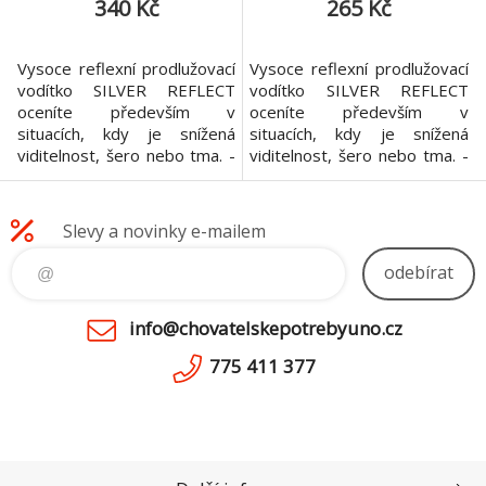
340 Kč
265 Kč
Vysoce reflexní prodlužovací
Vysoce reflexní prodlužovací
vodítko SILVER REFLECT
vodítko SILVER REFLECT
oceníte především v
oceníte především v
situacích, kdy je snížená
situacích, kdy je snížená
viditelnost, šero nebo tma. -
viditelnost, šero nebo tma. -
vodítko je lehce nastavitelné
vodítko je lehce nastavitelné
na 1m nebo 2 m délku -
na 1m nebo 2 m délku -
snadno se udržuje,
snadno se udržuje,
Slevy a novinky e-mailem
povrchová reflexní vrstva je
povrchová reflexní vrstva je
z měkkého plastu do kterého
z měkkého plastu do kterého
odebírat
se nevpíjí špína Materiál:
se nevpíjí špína Materiál:
nylon, plast s reflexní
nylon, plast s reflexní
info@chovatelskepotrebyuno.cz
úpravou Barva: popruh
úpravou Barva: popruh č
černý,
775 411 377