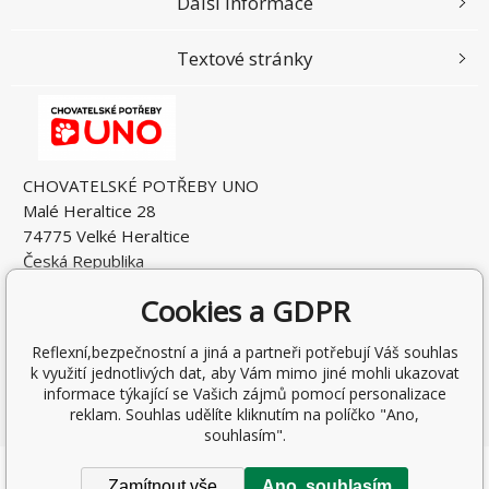
Další informace
Textové stránky
CHOVATELSKÉ POTŘEBY UNO
Malé Heraltice 28
74775 Velké Heraltice
Česká Republika
IČO: 61953741
Cookies a GDPR
DIČ: CZ7405265549
Reflexní,bezpečnostní a jiná a partneři potřebují Váš souhlas
k využití jednotlivých dat, aby Vám mimo jiné mohli ukazovat
informace týkající se Vašich zájmů pomocí personalizace
reklam. Souhlas udělíte kliknutím na políčko "Ano,
souhlasím".
Copyright © 2026 Rostislav Hňátek
Zamítnout vše
Ano, souhlasím