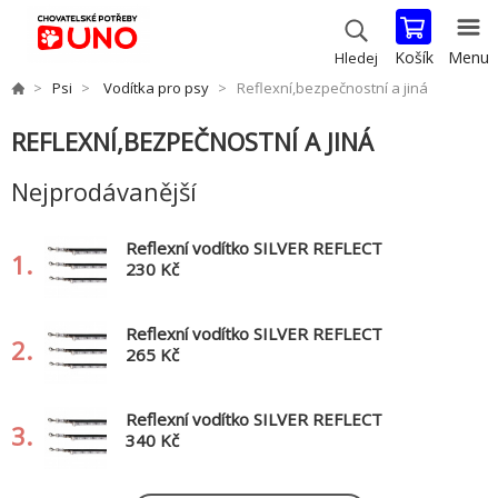
Košík
Menu
Hledej
Psi
Vodítka pro psy
Reflexní,bezpečnostní a jiná
REFLEXNÍ,BEZPEČNOSTNÍ A JINÁ
Nejprodávanější
Reflexní vodítko SILVER REFLECT
1.
prodlužovací XS-S 2,00m/15mm
230 Kč
Reflexní vodítko SILVER REFLECT
2.
prodlužovací M-L 2,00m/20mm
265 Kč
Reflexní vodítko SILVER REFLECT
3.
prodlužovací L-XL 2,00m/25mm
340 Kč