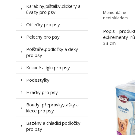
á 20 s
Karabiny,píšťalky,clickery a
úvazy pro psy
Momentálně
není skladem
Oblečky pro psy
Popis produk
Pelechy pro psy
exkrementy rů
33 cm
Polštáře,podložky a deky
pro psy
Kukaně a iglu pro psy
Podestýlky
Hračky pro psy
Boudy, přepravky,tašky a
klece pro psy
Bazény a chladící podložky
pro psy