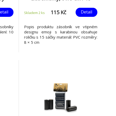
sáčků, PVC
115 Kč
etail
Detail
Skladem 2
ks
sobníky
Popis produktu zásobník ve vtipném
lení: 10
designu emoji s karabinou obsahuje
roličku s 15 sáčky materiál: PVC rozměry:
8 × 5 cm