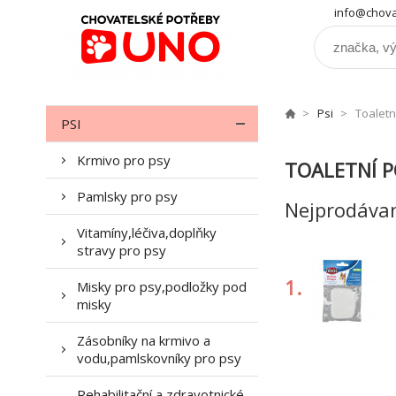
info@chova
Psi
Toaletn
PSI
Krmivo pro psy
TOALETNÍ P
Pamlsky pro psy
Nejprodávan
Vitamíny,léčiva,doplňky
stravy pro psy
1.
Misky pro psy,podložky pod
misky
Zásobníky na krmivo a
vodu,pamlskovníky pro psy
4.
Rehabilitační a zdravotnické