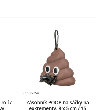
209 Kč
98 Kč
ožka
Zásobník POOP na
ů/ bal.
sáčky na exkrementy, 8
9.
x 5 cm / 15 sáčků, PVC
Skladem 2
ks
289 Kč
115 Kč
Kód: 22859
rolí /
Zásobník POOP na sáčky na
vy
exkrementy, 8 x 5 cm / 15