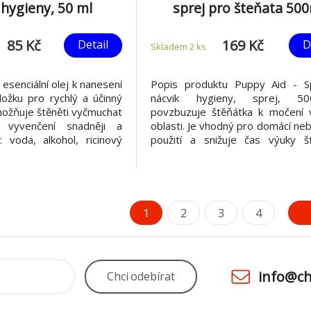
 hygieny, 50 ml
sprej pro šteňata 50
85 Kč
169 Kč
Detail
D
Skladem 2
ks
esenciální olej k nanesení
Popis produktu Puppy Aid - S
ložku pro rychlý a účinný
nácvik hygieny, sprej, 5
možňuje štěněti vyčmuchat
povzbuzuje štěňátka k močení v
 vyvenčení snadněji a
oblasti. Je vhodný pro domácí neb
í: voda, alkohol, ricinový
použití a snižuje čas výuky št
í: 50 ml
Bezpečné použití pro domáce mi
děti, pokud se používají dle 
Koncentrovaná verze feromonů
při nácviku vykonávaní potřeby
vymez
1
2
3
4
info@ch
Chci
odebírat