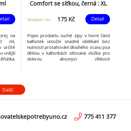
0ml
Comfort se síťkou, černá : XL
60-70cm
175 Kč
etail
Detail
Skladem 1
ks
prej na
Popis produktu suché zipy v horní části
00 ml,
kalhotek umožní snadné oblékání bez
 určité
nutnosti protahování dlouhého ocasu psa
o vnější
dírkou v kalhotkách síťovaná vložka pro
ěňátka.
dobrou absorpci vlhkosti
láčky a
prodyšný materiál (síťovina) elastický,
pokynů.
plynule nastavitelný břišní popruh včetně
 pomáhá
3 náhradních vložek
 psa na
materiál: polyester/elastan barva: černá
Další
ovatelskepotrebyuno.cz
775 411 377