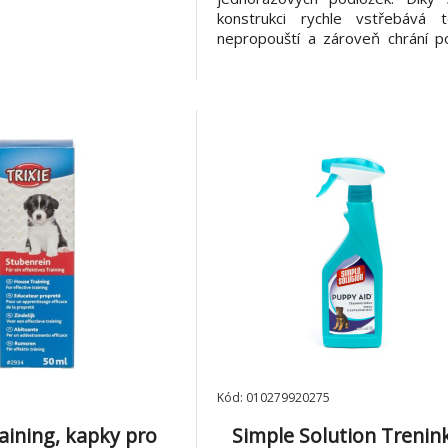
konstrukci rychle vstřebává te
nepropouští a zároveň chrání po
nábytek před nečistotami. 5 och
vrstev: - Prošívaný povrch pro 
vlhkosti - Vysoce savá ba
Voděodolná PU vrstva - 
polyester -
Kód: 010279920275
aining, kapky pro
Simple Solution Trenin