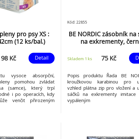
Kód: 22855
pleny pro psy XS :
BE NORDIC zásobník na 
2cm (12 ks/bal.)
na exkrementy, čer
98 Kč
75 Kč
Detail
D
Skladem 1
ks
tu vysoce absorpční,
Popis produktu Řada BE NO
pleny pomohou zvládat
kroužkovou karabinou pro u
a (samce), který trpí
vzhled plátna zip pro vložení a 
hodné i po operacích, kdy
sáčků na exkrementy imitace
že venčit přirozeným
vypáleným lo
 použít i při dlouhém
materiál: bavlna/polyester 
 není možné psa vyvenčit
plátna) barva: černá
ickým pasem se připevní
 lepícími pásky, a poté