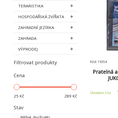
TERARISTIKA
HOSPODÁŘSKÁ ZVÍŘATA
ZAHRADNÍ JEZÍRKA
ZAHRADA
VÝPRODEJ
Filtrovat produkty
Kód: 19354
Pratelná 
Cena
JUK
Skladem 3
ks
25
Kč
289
Kč
Stav
Běžné zboží
(48)