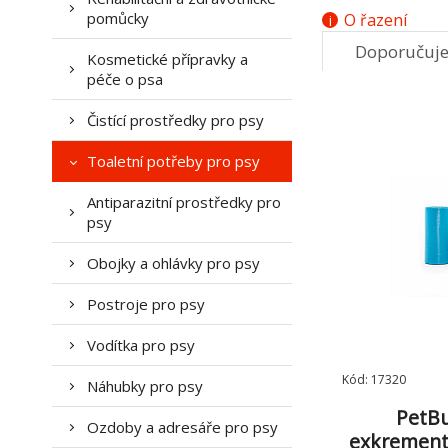
pomůcky
O řazení
Doporučuj
Kosmetické přípravky a
péče o psa
7.
Čistící prostředky pro psy
Toaletní potřeby pro psy
Antiparazitní prostředky pro
psy
Obojky a ohlávky pro psy
Postroje pro psy
Vodítka pro psy
Kód: 17320
Náhubky pro psy
PetBu
Ozdoby a adresáře pro psy
exkrementy