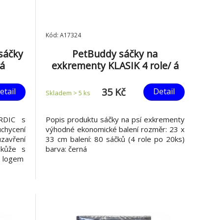
Kód: A17324
sáčky
PetBuddy sáčky na
ná
exkrementy KLASIK 4 role/ á
20 sáčků, černé bez potisku
35 Kč
etail
Detail
Skladem > 5
ks
RDIC s
Popis produktu sáčky na psí exkrementy
chycení
výhodné ekonomické balení rozměr: 23 x
uzavření
33 cm balení: 80 sáčků (4 role po 20ks)
 kůže s
barva: černá
gem
(vzhled