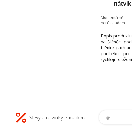
nácvik
Momentálně
není skladem
Popis produktu 
na štěněcí pod
trénink pach u
podložku pro
rychleji složen
olej, vůně balen
Slevy a novinky e-mailem