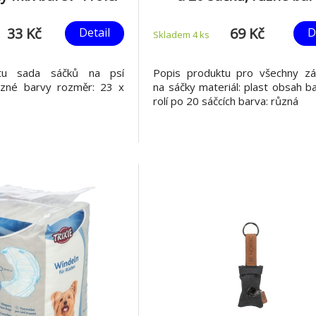
áčků s potiskem
33 Kč
69 Kč
Detail
D
Skladem 4
ks
tu sada sáčků na psí
Popis produktu pro všechny zá
zné barvy rozměr: 23 x
na sáčky materiál: plast obsah ba
rolí po 20 sáčcích barva: různá