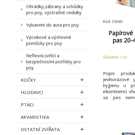
Ohrádky,zábrany a schůdky
pro psy, výstražné cedulky
Kód: 23640
Vybavení do auta pro psy
Papírové 
Výcvikové a výchovné
pas 20-4
pomůcky pro psy
Reflexní,svítící a
Skladem 1
ks
bezpečnostní potřeby pro
psy
Popis produk
jednorázové 
KOČKY
hygienu u ps
inkontinencí v
HLODAVCI
se pes nemů
způsobem lze
PTÁCI
cestování, kdy
plena s elast
AKVARISTIKA
oboustrannými
dobře dr
OSTATNÍ ZVÍŘATA