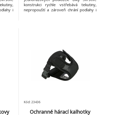
kutiny,
konstrukci rychle vstřebává tekutiny,
dlahy i
nepropouští a zároveň chrání podlahy i
ranných
nábytek před nečistotami. 5 ochranných
udržení
vrstev: - Prošívaný povrch pro udržení
vlna -
vlhkosti - Vysoce savá bavlna -
Odolný
Voděodolná PU vrstva - Odolný
polyester -
Kód: 23436
kovy
Ochranné hárací kalhotky