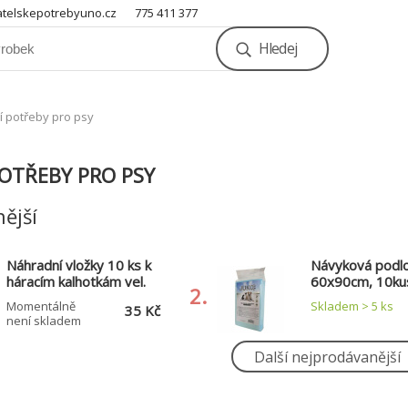
telskepotrebyuno.cz
775 411 377
Hledej
í potřeby pro psy
OTŘEBY PRO PSY
ější
Náhradní vložky 10 ks k
Návyková podl
háracím kalhotkám vel.
60x90cm, 10kus
2.
M
Momentálně
Skladem > 5
ks
35 Kč
není skladem
Další nejprodávanější
Náhradní vložky 10 ks k
Návyková podl
háracím kalhotkám vel.
60x60cm, 30kus
5.
L,XL
Skladem 1
ks
Skladem > 5
ks