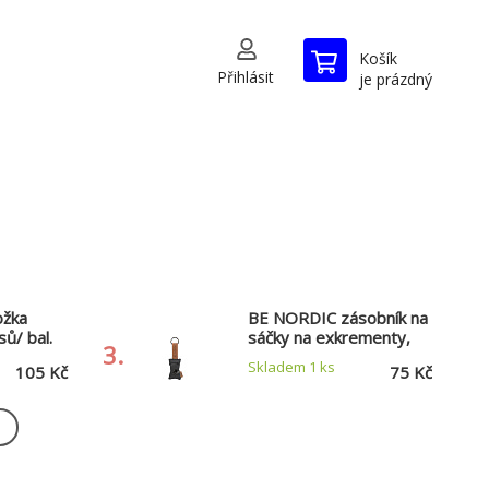
Košík
Přihlásit
je prázdný
ožka
BE NORDIC zásobník na
ů/ bal.
sáčky na exkrementy,
3.
černá
Skladem 1
ks
105 Kč
75 Kč
ožka
Papírové pleny pro psy
ů/ bal.
XS : pas 20-42cm (12
6.
ks/bal.)
Skladem 1
ks