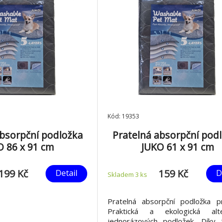
Kód: 19353
absorpční podložka
Pratelná absorpční pod
O 86 x 91 cm
JUKO 61 x 91 cm
199 Kč
159 Kč
Detail
D
Skladem 3
ks
Pratelná absorpční podložka p
Praktická a ekologická alte
jednorázových podložek. Díky 