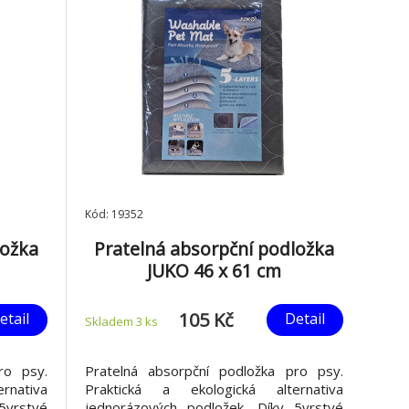
Kód: 19352
ložka
Pratelná absorpční podložka
JUKO 46 x 61 cm
105 Kč
etail
Detail
Skladem 3
ks
ro psy.
Pratelná absorpční podložka pro psy.
rnativa
Praktická a ekologická alternativa
5vrstvé
jednorázových podložek. Díky 5vrstvé