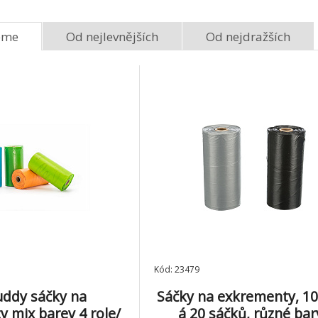
39 Kč
eme
Od nejlevnějších
Od nejdražších
Papírové pleny pro feny
Návyková podl
XS-S (12 ks/bal.)
60x90cm, 30kus
8.
Skladem 1
ks
Skladem 1
ks
119 Kč
Kód: 23479
ddy sáčky na
Sáčky na exkrementy, 10 
 mix barev 4 role/
á 20 sáčků, různé bar