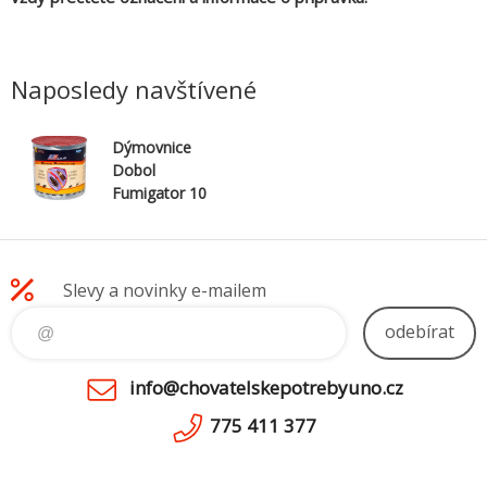
Naposledy navštívené
Dýmovnice
Dobol
Fumigator 10
g
Slevy a novinky e-mailem
odebírat
info@chovatelskepotrebyuno.cz
775 411 377