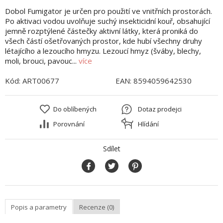
Dobol Fumigator je určen pro použití ve vnitřních prostorách.
Po aktivaci vodou uvolňuje suchý insekticidní kouř, obsahující
jemně rozptýlené částečky aktivní látky, která proniká do
všech částí ošetřovaných prostor, kde hubí všechny druhy
létajícího a lezoucího hmyzu. Lezoucí hmyz (šváby, blechy,
moli, brouci, pavouc...
více
Kód:
ART00677
EAN:
8594059642530
Do oblíbených
Dotaz prodejci
Porovnání
Hlídání
Sdílet
Popis a parametry
Recenze (0)