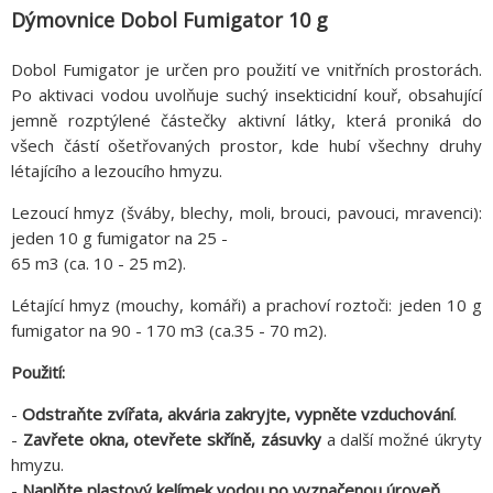
Dýmovnice Dobol Fumigator 10 g
Dobol Fumigator je určen pro použití ve vnitřních prostorách.
Po aktivaci vodou uvolňuje suchý insekticidní kouř, obsahující
jemně rozptýlené částečky aktivní látky, která proniká do
všech částí ošetřovaných prostor, kde hubí všechny druhy
létajícího a lezoucího hmyzu.
Lezoucí hmyz (šváby, blechy, moli, brouci, pavouci, mravenci):
jeden 10 g fumigator na 25 -
65 m3 (ca. 10 - 25 m2).
Létající hmyz (mouchy, komáři) a prachoví roztoči: jeden 10 g
fumigator na 90 - 170 m3 (ca.35 - 70 m2).
Použití:
-
Odstraňte zvířata, akvária zakryjte, vypněte vzduchování
.
-
Zavřete okna, otevřete skříně, zásuvky
a další možné úkryty
hmyzu.
-
Naplňte plastový kelímek vodou po vyznačenou úroveň
.