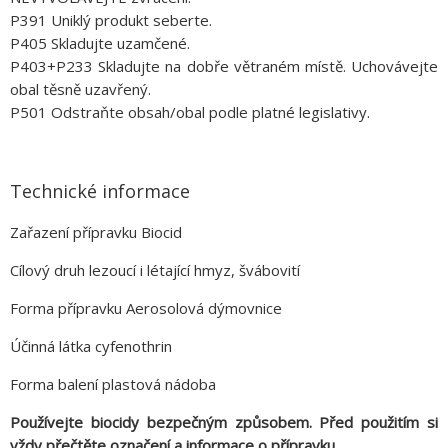
P391 Uniklý produkt seberte.
P405 Skladujte uzamčené.
P403+P233 Skladujte na dobře větraném místě. Uchovávejte
obal těsně uzavřený.
P501 Odstraňte obsah/obal podle platné legislativy.
Technické informace
Zařazení přípravku Biocid
Cílový druh lezoucí i létající hmyz, švábovití
Forma přípravku Aerosolová dýmovnice
Účinná látka cyfenothrin
Forma balení plastová nádoba
Používejte biocidy bezpečným způsobem. Před použitím si
vždy přečtěte označení a informace o přípravku.