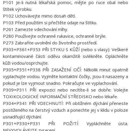
P101 Je-li nutná lékařská pomoc, mějte po ruce obal nebo
štítek výrobku.
P102 Uchovávejte mimo dosah dětí.
P103 Před použitím si přečtěte údaje na štítku.
P261 Zamezte vdechování mlhy.
P280 Používejte ochranné rukavice, ochranné brýle.
P273 Zabraňte uvolnění do životního prostředí.
P303+P361+P353 PŘI STYKU S KŮŽÍ (nebo s vlasy): Veškeré
kontaminované části oděvu okamžitě svlékněte. Opláchněte
kůži vodou/osprchujte.
P305+P351+P338 PŘI ZASAŽENÍ OČÍ: Několik minut opatrně
vyplachujte vodou. Vyjměte kontaktní čočky, jsou-li nasazeny a
pokud je lze vyjmout snadno. Pokračujte ve vyplachování.
P309+P311 PŘI expozici nebo necítíte-li se dobře: Volejte
TOXIKOLOGICKÉ INFORMAČNÍ STŘEDISKO nebo lékaře.
P304+P341 PŘI VDECHNUTÍ: Při obtížném dýchání přeneste
postiženého na čerstvý vzduch a ponechte jej v klidu v poloze
usnadňující dýchání.
P301+P330+P331 PŘI POŽITÍ: Vypláchněte ústa.
NEVYVOLÁVEJTE zvracení.