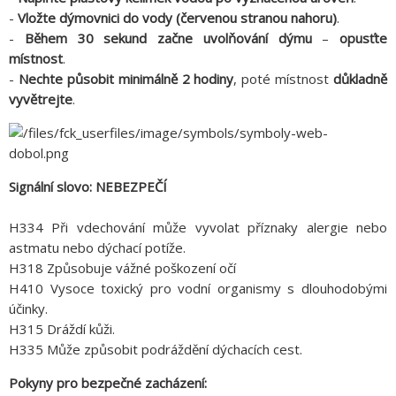
-
Vložte dýmovnici do vody (červenou stranou nahoru)
.
-
Během 30 sekund začne uvolňování dýmu
–
opusťte
místnost
.
-
Nechte působit minimálně 2 hodiny
, poté místnost
důkladně
vyvětrejte
.
Signální slovo: NEBEZPEČÍ
H334 Při vdechování může vyvolat příznaky alergie nebo
astmatu nebo dýchací potíže.
H318 Způsobuje vážné poškození očí
H410 Vysoce toxický pro vodní organismy s dlouhodobými
účinky.
H315 Dráždí kůži.
H335 Může způsobit podráždění dýchacích cest.
Pokyny pro bezpečné zacházení: