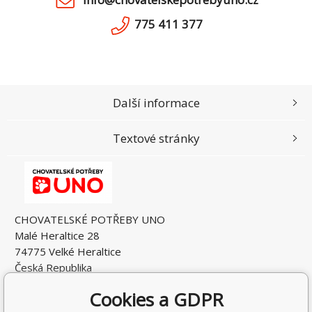
775 411 377
Další informace
Textové stránky
CHOVATELSKÉ POTŘEBY UNO
Malé Heraltice 28
74775 Velké Heraltice
Česká Republika
IČO: 61953741
Cookies a GDPR
DIČ: CZ7405265549