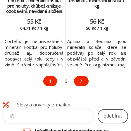
Cortefix - minerální kostka
Redimix - minerální kostka 1
pro holuby, drůbež-snižuje
kg
ozobávání, nevídané složení
850g
55 Kč
56 Kč
64.71
Kč
/
1
kg
56
Kč
/
1
kg
Cortefix je nejunivezálnější
Apimix a Redimix jsou
minerální kostka, pro holuby,
minerální koláče, které se
drůbež aj., doporučená
podávají po celý rok, ale
podávat celý rok, tedy i v
obzvláště před a v závodní
zimě. Složení : vápník,fosfor,
sezoně. Pro organizmus mají
sodík, měď, selen, železo,
posilující účinek a chrání
lithium a jod. Dále flavonoidy,
před poklesem letové
1
6
organické kseliny, glykosidy,
formy, protože minerály se
třísloviny. Je možné rozmělnit
vyčerpávají během
a vložit do grítníků. Drůbež -
sportovního výkonu.
doplnění důležitých prvků
Složení na obalu kartonu.
Slevy a novinky e-mailem
pro všechnu drůbež, al
odebírat
info@chovatelskepotrebyuno.cz