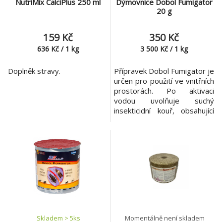
NutriMix CalciPlus 250 ml
Dýmovnice Dobol Fumigator
20 g
159 Kč
350 Kč
636
Kč
/
1
kg
3 500
Kč
/
1
kg
Doplněk stravy.
Přípravek Dobol Fumigator je
určen pro použití ve vnitřních
prostorách. Po aktivaci
vodou uvolňuje suchý
insekticidní kouř, obsahující
jemně rozptýlené částečky
aktivní látky, která proniká do
všech částí ošetřovaných
prostor, kde hubí všechny
druhy lítajícího a lezoucího
hmyzu. Použití: Lezoucí hmyz
(šváby, blechy, moli, brouci,
pavouc
Skladem > 5
ks
Momentálně není skladem