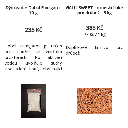
Dýmovnice Dobol Fumigator
GALLI SWEET - minerální blok
10 g
pro drůbež - 5 kg
385 Kč
235 Kč
77
Kč
/
1
kg
Dobol Fumigator je určen
Doplňkové krmivo pro
pro použití ve vnitřních
drůbež.
prostorách. Po aktivaci
vodou uvolňuje suchý
insekticidní kouř, obsahující
jemně rozptýlené částečky
aktivní látky, která proniká do
všech částí ošetřovaných
prostor, kde hubí všechny
druhy létajícího a lezoucího
hmyzu. Lezoucí hmyz (šváby,
blechy, moli, brouci, pavouci,
mravenci): jeden