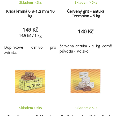
Skladem > 5
ks
Skladem > 5
ks
Křída krmná 0,8-1,2 mm 10
Červený grit - antuka
kg
Czempion - 5 kg
149 Kč
140 Kč
14.9
Kč
/
1
kg
červená antuka - 5 kg Země
Doplňkové krmivo pro
původu - Polsko.
zvířata.
Skladem > 5
ks
Skladem > 5
ks