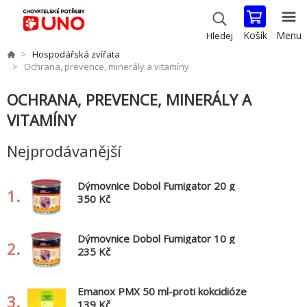
Košík
Menu
Hledej
Hospodářská zvířata
Ochrana, prevence, minerály a vitamíny
OCHRANA, PREVENCE, MINERÁLY A
VITAMÍNY
Nejprodávanější
Dýmovnice Dobol Fumigator 20 g
1.
350 Kč
Dýmovnice Dobol Fumigator 10 g
2.
235 Kč
Emanox PMX 50 ml-proti kokcidióze
3.
139 Kč