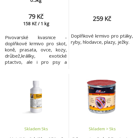
0.5kg
79 Kč
259 Kč
158
Kč
/
1
kg
Doplňkové krmivo pro ptáky,
Pivovarské kvasnice -
ryby, hlodavce, plazy, ježky.
doplňkové krmivo pro skot,
koně, prasata, ovce, kozy,
drůbež,králíky, exotické
ptactvo, ale i pro psy a
kočky. Pivovarské kvasnice
jsou zdrojem kvalitní
bílkoviny a dále pozitivně
ovlivňují zdravé trávení. Jsou
bohaté na vitamíny skupiny
B. Pivovarské kvasnice mají
pozitivní vliv na růst mladých
zvířat. Výhody
Skladem 5
ks
Skladem > 5
ks