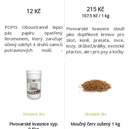
9.
341 Kč
215 Kč
12 Kč
107.5
Kč
/
1
kg
POPIS Oboustranně lepicí
Pivovarské kvasnice slouží
pás papíru opatřený
jako doplňkové krmivo pro
feromonem, který zaručuje
skot, koně, prasata, ovce,
účinný odchyt 4 druhů samců
kozy, drůbež,králíky, exotické
potravinových molů -
ptactvo, ale i pro psy a kočky.
zavíječe skladištního ,
Pivovarské kvasnice jsou
moučného,datlového a
zdrojem kvalitní bílkoviny a
paprikového. Navíc výrobek
dále pozitivně ovlivňují
obsahuje i atraktant pro
zdravé trávení. Jsou bohaté
účinný odchyt mouchy
na vitamíny skupiny B.
domácí. VLASTNOSTI Jedná
Pivovarské kvasnice mají
se o klasickou mucholapku,
pozitivní vliv na růst mladých
do které je přidaný feromon
zvířat.
na potravinové
Skladem 3
ks
Skladem 3
ks
Pivovarské kvasnice syp.
Moučný červ sušený 1 kg