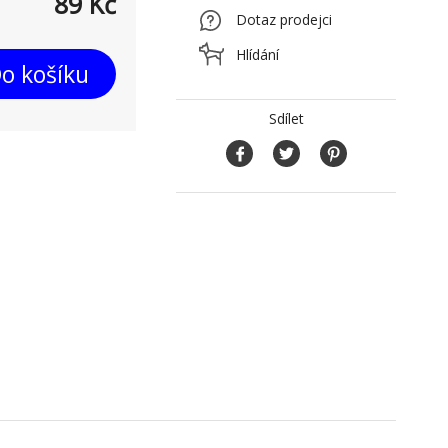
89
Kč
Dotaz prodejci
Hlídání
o košíku
Sdílet