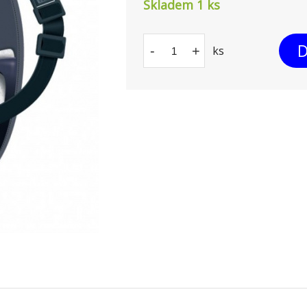
Skladem 1
ks
D
-
+
ks