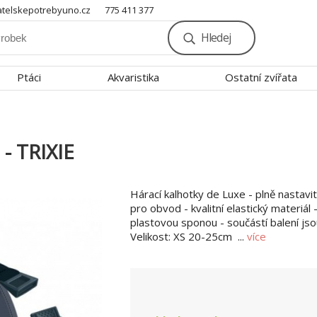
telskepotrebyuno.cz
775 411 377
Hledej
Ptáci
Akvaristika
Ostatní zvířata
 - TRIXIE
Hárací kalhotky de Luxe - plně nastavi
pro obvod - kvalitní elastický materiál 
plastovou sponou - součástí balení jso
Velikost: XS 20-25cm ...
více