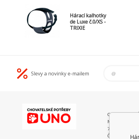
Hárací kalhotky
de Luxe č.0/XS -
TRIXIE
Slevy a novinky e-mailem
CHOVATELSK
Malé Heraltice
74775 Velké He
Česká Republi
Hár