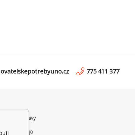
ovatelskepotrebyuno.cz
775 411 377
ní podmínky
možnosti dopravy
i Platby
 osobních údajů
bují