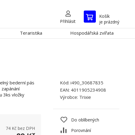
Košík
Přihlásit
je prázdný
Teraristika
Hospodářská zvířata
telný bederní pás
Kód:
i490_30687835
- zapánání
EAN:
4011905234908
u 3ks vložky
Výrobce:
Trixie
Do oblíbených
74
Kč bez DPH
Porovnání