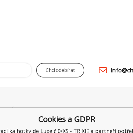
info@ch
Chci
odebírat
É POTŘEBY UNO
Odstoupení od smlouvy
Obchod
 28
Kamenná prodejna
Ceny a 
Cookies a GDPR
raltice
Reklamace
Možnost
ka
Recenze
Ochrana
ací kalhotky de Luxe č.0/XS - TRIXIE a partneři potře