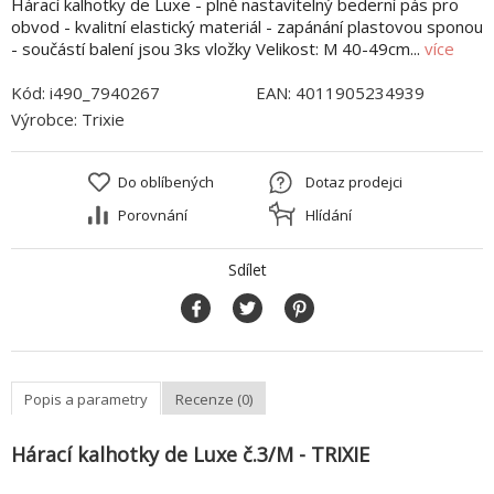
Hárací kalhotky de Luxe - plně nastavitelný bederní pás pro
obvod - kvalitní elastický materiál - zapánání plastovou sponou
- součástí balení jsou 3ks vložky Velikost: M 40-49cm...
více
Kód:
i490_7940267
EAN:
4011905234939
Výrobce:
Trixie
Do oblíbených
Dotaz prodejci
Porovnání
Hlídání
Sdílet
Popis a parametry
Recenze (0)
Hárací kalhotky de Luxe č.3/M - TRIXIE