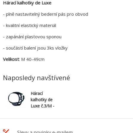
Hárací kalhotky de Luxe
-
plně nastavitelný
bederní pás pro obvod
- kvalitní
elastický materiál
- zapánání plastovou sponou
- součástí balení jsou 3ks vložky
Velikost
: M 40-49cm
Naposledy navštívené
Hárací
kalhotky de
Luxe č.3/M -
TRIXIE
Slevy a novinky e-mailem