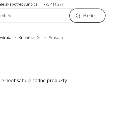
telskepotrebyuno.cz
775 411 377
Hledej
vířata
Krmné směsi
Prasata
ie neobsahuje žádné produkty