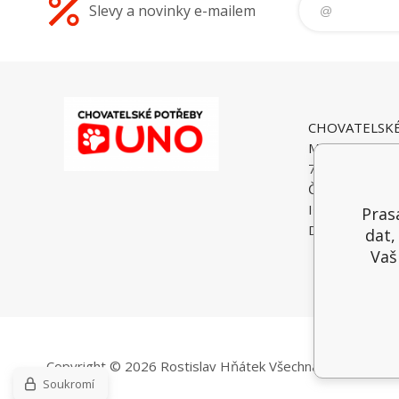
Slevy a novinky e-mailem
CHOVATELSK
Malé Heraltice
74775 Velké He
Česká Republi
IČO: 6195374
Prasa
DIČ: CZ74052
dat,
Vaš
Copyright © 2026 Rostislav Hňátek
Všechna práva vyhra
Soukromí