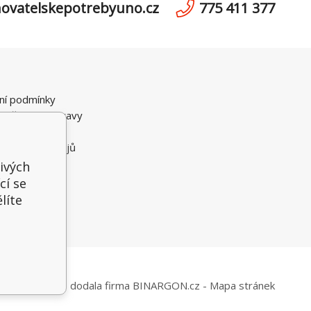
ovatelskepotrebyuno.cz
775 411 377
ní podmínky
možnosti dopravy
i Platby
 osobních údajů
ční řád
livých
cí se
líte
Tento eshop dodala firma
BINARGON.cz
-
Mapa stránek