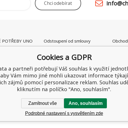
info@ch
Chci
odebírat
É POTŘEBY UNO
Odstoupení od smlouvy
Obchod
 28
Kamenná prodejna
Ceny a 
raltice
Reklamace
Možnost
Cookies a GDPR
ka
Recenze
Ochrana
1
Reklama
ta a partneři potřebují Váš souhlas k využití jednot
65549
 aby Vám mimo jiné mohli ukazovat informace týkají
ich zájmů pomocí personalizace reklam. Souhlas udě
kliknutím na políčko "Ano, souhlasím".
Zamítnout vše
Ano, souhlasím
Podrobné nastavení s vysvětlením zde
zena.