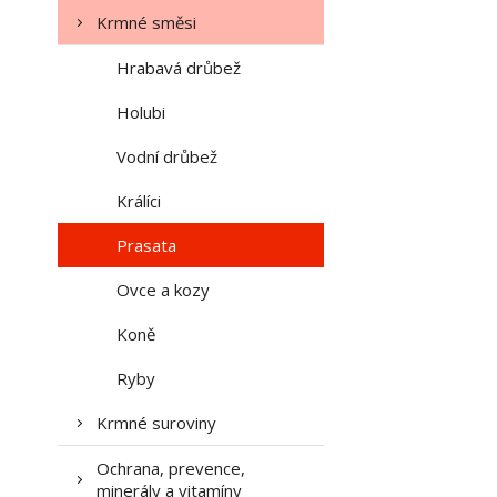
Krmné směsi
Hrabavá drůbež
Holubi
Vodní drůbež
Králíci
Prasata
Ovce a kozy
Koně
Ryby
Krmné suroviny
Ochrana, prevence,
minerály a vitamíny