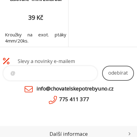
39 Kč
Kroužky na exot. ptáky
4mm/20ks.
Slevy a novinky e-mailem
odebírat
info@chovatelskepotrebyuno.cz
775 411 377
Další informace