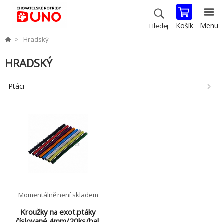
Košík
Menu
Hledej
Hradský
HRADSKÝ
Ptáci
Momentálně není skladem
Kroužky na exot.ptáky
číslované 4mm/20ks/bal.