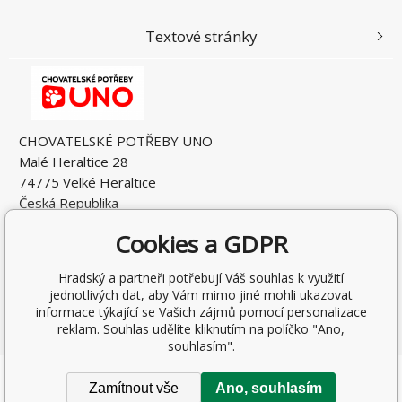
Textové stránky
CHOVATELSKÉ POTŘEBY UNO
Malé Heraltice 28
74775 Velké Heraltice
Česká Republika
IČO: 61953741
Cookies a GDPR
DIČ: CZ7405265549
Hradský a partneři potřebují Váš souhlas k využití
jednotlivých dat, aby Vám mimo jiné mohli ukazovat
informace týkající se Vašich zájmů pomocí personalizace
reklam. Souhlas udělíte kliknutím na políčko "Ano,
souhlasím".
Copyright © 2026 Rostislav Hňátek
Zamítnout vše
Ano, souhlasím