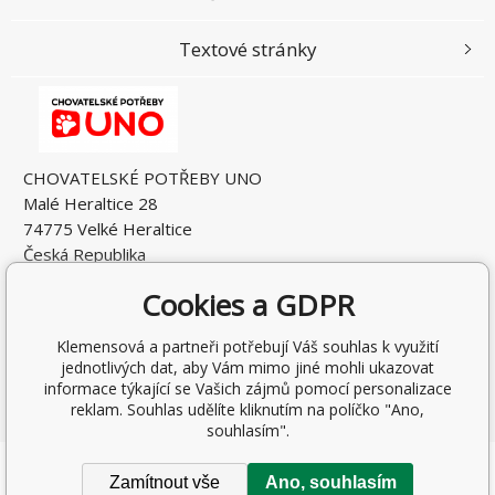
Textové stránky
CHOVATELSKÉ POTŘEBY UNO
Malé Heraltice 28
74775 Velké Heraltice
Česká Republika
IČO: 61953741
Cookies a GDPR
DIČ: CZ7405265549
Klemensová a partneři potřebují Váš souhlas k využití
jednotlivých dat, aby Vám mimo jiné mohli ukazovat
informace týkající se Vašich zájmů pomocí personalizace
reklam. Souhlas udělíte kliknutím na políčko "Ano,
souhlasím".
Copyright © 2026 Rostislav Hňátek
Zamítnout vše
Ano, souhlasím