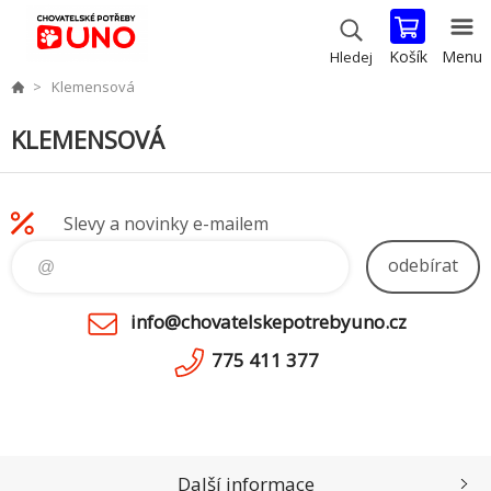
Košík
Menu
Hledej
Klemensová
KLEMENSOVÁ
Slevy a novinky e-mailem
odebírat
info@chovatelskepotrebyuno.cz
775 411 377
Další informace