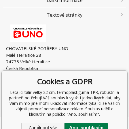
Další informace
Textové stránky
CHOVATELSKÉ POTŘEBY UNO
Malé Heraltice 28
74775 Velké Heraltice
Česká Republika
IČO: 61953741
Cookies a GDPR
DIČ: CZ7405265549
Létající talíř velký 22 cm, termoplast.guma TPR, robustní a
partneři potřebují Váš souhlas k využití jednotlivých dat, aby
Vám mimo jiné mohli ukazovat informace týkající se Vašich
zájmů pomocí personalizace reklam. Souhlas udělíte
kliknutím na políčko "Ano, souhlasím".
Copyright © 2026 Rostislav Hňátek
Zamítnout vše
Ano, souhlasím