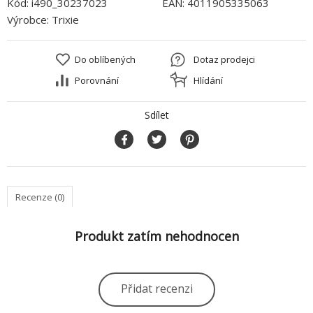
Kód:
i490_30237023
EAN:
4011905335063
Výrobce:
Trixie
Do oblíbených
Dotaz prodejci
Porovnání
Hlídání
Sdílet
Recenze (0)
Produkt zatím nehodnocen
Přidat recenzi