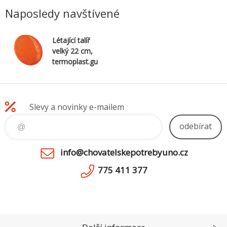
Naposledy navštívené
Létající talíř
velký 22 cm,
termoplast.gu
ma TPR,
robustní
Slevy a novinky e-mailem
odebírat
info@chovatelskepotrebyuno.cz
775 411 377