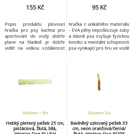
155 Kč
95 Kč
Popis produktu plovoucí
hračka z unikátního materiálu
hračka pro psy kachna pro
- EVA pěny nepoškozuje zuby
aportování do vody dobře
a dásně psa zvyšuje fyzickou
plave na hladině je dobře
kondici a mentální schopnosti
vidět na velkou vzdálenost
psa vynikající pro hru ve vodě
se zvukem
lehká, měkká, odolná v tahu,
materiál: polyester s výplní
plovoucí zdravotně
velikost: 50 cm barva:
nezávadná, odolná vůči
oranžová
zápachu a nečistotám,
snadno se udržuje výborná
na házení, aport a aktivní hru
průměr 17 cm, hmotnost 60
g
Skladem > 5
ks
Skladem 2
ks
Hebký pletený pešek 25 cm,
Bavlněný uzlovaný pešek 33
pistáciová, žlutá, bílá,
cm, neon oranžová/černá/
HipHop Dog PLUSH
žlutá, HipHop Dog ROPE