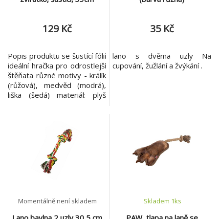
129 Kč
35 Kč
Popis produktu se šustící fólií
lano s dvěma uzly Na
ideální hračka pro odrostlejší
cupování, žužlání a žvýkání .
štěňata různé motivy - králík
(růžová), medvěd (modrá),
liška (šedá) materiál: plyš
(polyester)/bavlna
rozměry: 33 cm barva: různá
Momentálně není skladem
Skladem 1
ks
Lano bavlna 2 uzly 30,5 cm
PAW, tlapa na laně se