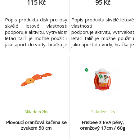
115 Kč
95 Kč
Popis produktu disk pro psy
Popis produktu skvělé letové
skvělé letové vlastnosti
vlastnosti
podporuje aktivitu, vytrvalost, reakce a rychlost psa
podporuje aktivitu, vytrvalost, 
létací talíř je možné použít i
létací talíř je možné použít i
jako aport do vody, hračka je
jako aport do vody, hračka je
plovoucí s příchutí vanilky
plovoucí s příchutí vanilky
materiál: přírodní guma
materiál: přírodní guma
průměr: 23 cm barva:
průměr: 19 cm barva: žlutá,
červená, zelená
oranžová
Skladem 2
ks
Skladem 1
ks
Plovoucí oranžová kačena se
Frisbee z EVA pěny,
zvukem 50 cm
oranžový 17cm / 60g