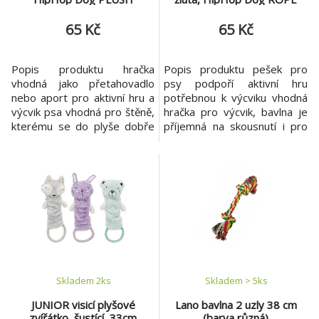
65 Kč
65 Kč
Popis produktu hračka
Popis produktu pešek pro
vhodná jako přetahovadlo
psy podpoří aktivní hru
nebo aport pro aktivní hru a
potřebnou k výcviku vhodná
výcvik psa vhodná pro štěně,
hračka pro výcvik, bavlna je
kterému se do plyše dobře
příjemná na skousnutí i pro
zakusuje materiál: polyester
štěně materiál: bavlna ROPE
/ plyš rozměr: 25 cm barva:
rozměry: 33 cm barva:
pistáciová, žlutá, bílá
neonově oranžová, černá,
žlutá
Skladem 2
ks
Skladem > 5
ks
JUNIOR visicí plyšové
Lano bavlna 2 uzly 38 cm
zvířátko, šustící, 33cm
(barva různá)