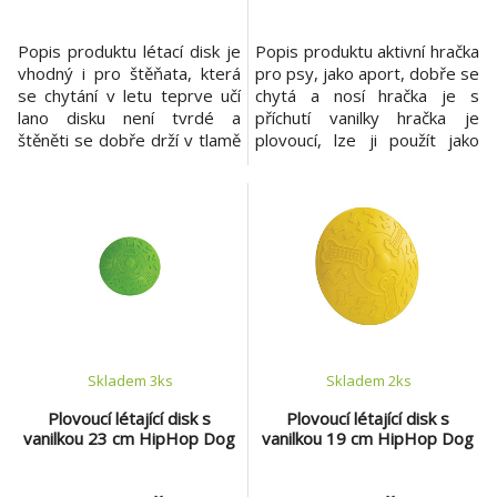
Popis produktu létací disk je
Popis produktu aktivní hračka
vhodný i pro štěňata, která
pro psy, jako aport, dobře se
se chytání v letu teprve učí
chytá a nosí hračka je s
lano disku není tvrdé a
příchutí vanilky hračka je
štěněti se dobře drží v tlamě
plovoucí, lze ji použít jako
materiál: nylon, lano
aport do vody materiál:
rozměr: 20 cm
přírodní guma
hmotnost: 110 g barva:
červená, modrá, bílá + modrý
střed
Skladem 3
ks
Skladem 2
ks
Plovoucí létající disk s
Plovoucí létající disk s
vanilkou 23 cm HipHop Dog
vanilkou 19 cm HipHop Dog