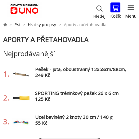
Košík
Menu
Hledej
Psi
Hračky pro psy
Aporty a přetahovadla
APORTY A PŘETAHOVADLA
Nejprodávanější
Pešek - juta, oboustranný 12x58cm/88cm,
1.
šitý
249 Kč
SPORTING tréninkový pešek 26 x 6 cm
2.
125 Kč
Uzel bavlněný 2 knoty 30 cm / 140 g
3.
růžová, modrá, zelená
55 Kč