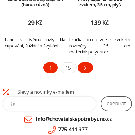
(barva různá)
zvukem, 35 cm, plyš
29 Kč
139 Kč
Lano s dvěma uzly Na
hračka pro psy se zvukem
cupování, žužlání a žvýkání .
rozměry: 35 cm
materiál: polyester
1
15
Slevy a novinky e-mailem
odebírat
info@chovatelskepotrebyuno.cz
775 411 377