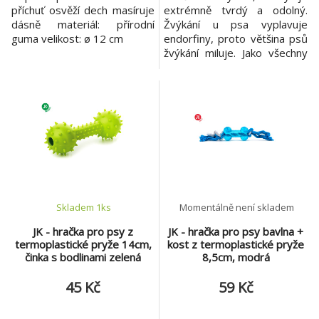
příchuť osvěží dech masíruje
extrémně tvrdý a odolný.
dásně materiál: přírodní
Žvýkání u psa vyplavuje
guma velikost: ø 12 cm
endorfiny, proto většina psů
žvýkání miluje. Jako všechny
Sodapup hračky jsou i ty
nylonové vyrobené z
naprosto nezávadných
materiálů a splňují ty
nejpřísnější testy kvality. Díky
tvrdosti hraček si zároveň
mechanicky čistí zuby a
dásně. Pro ještě větší zábavu
a o
Skladem 1
ks
Momentálně není skladem
JK - hračka pro psy z
JK - hračka pro psy bavlna +
termoplastické pryže 14cm,
kost z termoplastické pryže
činka s bodlinami zelená
8,5cm, modrá
45 Kč
59 Kč