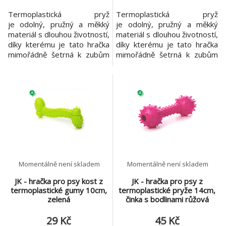
Termoplastická pryž
Termoplastická pryž
je odolný, pružný a měkký
je odolný, pružný a měkký
materiál s dlouhou životností,
materiál s dlouhou životností,
díky kterému je tato hračka
díky kterému je tato hračka
mimořádně šetrná k zubům
mimořádně šetrná k zubům
Vašeho psa. Hračka je
vašeho psa. Hračka je
vhodná pro použití venku i
vhodná pro použití venku
doma a masíruje dásně
i doma a masíruje dásně
Vašeho psa při hraní.
vašeho psa při hraní. TPR –
Bavlněný uzel s kostí -
kost růžová, cca 10 cm
oranžový, velikost 8,5 cm
hračka z odolné
hračka z termoplastické
termoplastické pryže
pryže vysoce odolná
materiál s dlouhou životností
plovoucí velikos
masíruje dásně
Momentálně není skladem
Momentálně není skladem
JK - hračka pro psy kost z
JK - hračka pro psy z
termoplastické gumy 10cm,
termoplastické pryže 14cm,
zelená
činka s bodlinami růžová
29 Kč
45 Kč