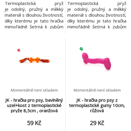
Termoplastická pryž
Termoplastická pryž
je odolný, pružný a měkký
je odolný, pružný a měkký
materiál s dlouhou životností,
materiál s dlouhou životností,
díky kterému je tato hračka
díky kterému je tato hračka
mimořádně šetrná k zubům
mimořádně šetrná k zubům
vašeho psa. Hračka je
Vašeho psa. Hračka je
vhodná pro použití venku
vhodná pro použití venku i
i doma a masíruje dásně
doma a masíruje dásně
vašeho psa při hraní. TPR –
Vašeho psa při hraní.
činka s bodlinami zelená,
Bavlněný uzel s kostí -
cca 14 cm hračka z odolné
modrý, velikost 8,5 cm
termoplastické pryže s
hračka z termoplastické
rolničkami uvnitř materiál s dl
pryže vysoce odolná plovoucí
velikost 8
Momentálně není skladem
Momentálně není skladem
JK - hračka pro psy, bavlněný
JK - hračka pro psy z
uzel+kost z termoplastické
termoplastické gumy 10cm,
pryže 8,5cm , oranžová
růžová
59 Kč
29 Kč