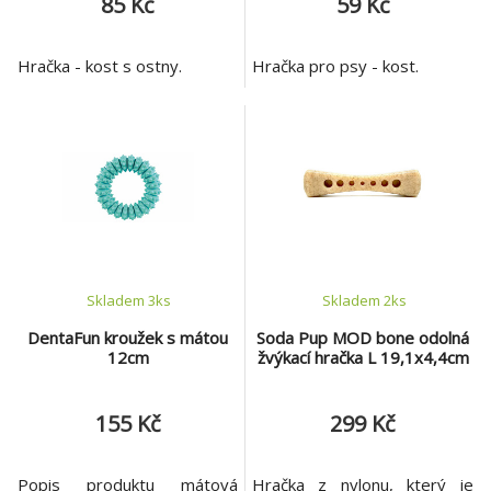
85 Kč
59 Kč
Hračka - kost s ostny.
Hračka pro psy - kost.
Skladem 3
ks
Skladem 2
ks
DentaFun kroužek s mátou
Soda Pup MOD bone odolná
12cm
žvýkací hračka L 19,1x4,4cm
155 Kč
299 Kč
Popis produktu mátová
Hračka z nylonu, který je