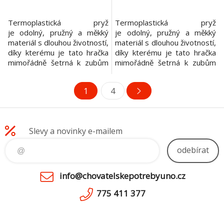
Termoplastická pryž
Termoplastická pryž
je odolný, pružný a měkký
je odolný, pružný a měkký
materiál s dlouhou životností,
materiál s dlouhou životností,
díky kterému je tato hračka
díky kterému je tato hračka
mimořádně šetrná k zubům
mimořádně šetrná k zubům
vašeho psa. Hračka je
vašeho psa. Hračka je
vhodná pro použití venku
vhodná pro použití venku
1
4
i doma a masíruje dásně
i doma a masíruje dásně
vašeho psa při hraní. TPR –
vašeho psa při hraní. TPR –
kost zelená, cca 10 cm
činka s bodlinami růžová,
hračka z odolné
cca 14 cm hračka z odolné
Slevy a novinky e-mailem
termoplastické pryže
termoplastické pryže s
materiál s dlouhou životností
rolničkami uvnitř materiál s dl
odebírat
masíruje dásně
info@chovatelskepotrebyuno.cz
775 411 377