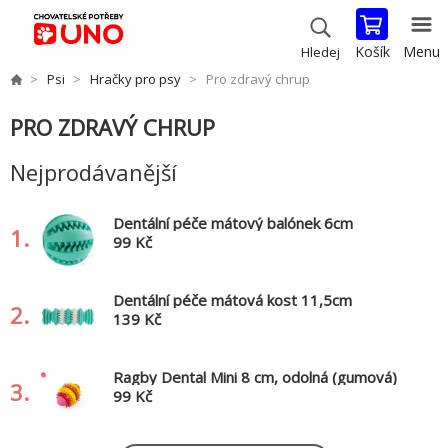
Košík
Menu
Hledej
Psi
Hračky pro psy
Pro zdravý chrup
PRO ZDRAVÝ CHRUP
Nejprodávanější
Dentální péče mátový balónek 6cm
1.
99 Kč
Dentální péče mátová kost 11,5cm
2.
HipHop
139 Kč
Ragby Dental Mini 8 cm, odolná (gumová)
3.
hračka z tvrdé gumy
99 Kč