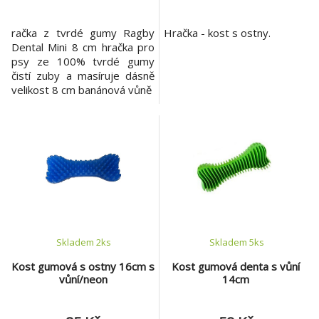
račka z tvrdé gumy Ragby
Hračka - kost s ostny.
Dental Mini 8 cm hračka pro
psy ze 100% tvrdé gumy
čistí zuby a masíruje dásně
velikost 8 cm banánová vůně
Skladem 2
ks
Skladem 5
ks
Kost gumová s ostny 16cm s
Kost gumová denta s vůní
vůní/neon
14cm