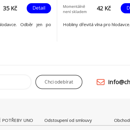
Momentálně
35 Kč
42 Kč
Detail
D
není skladem
hlodavce. Odběr jen po
Hobliny dřevitá vlna pro hlodavce
info@ch
Chci
odebírat
É POTŘEBY UNO
Odstoupení od smlouvy
Obchod
 28
Kamenná prodejna
Ceny a 