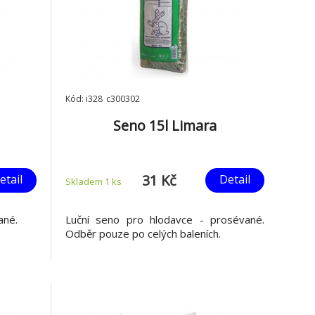
Kód: i328_c300302
Seno 15l Limara
31 Kč
etail
Detail
Skladem 1
ks
ané.
Luční seno pro hlodavce - prosévané.
Odběr pouze po celých baleních.