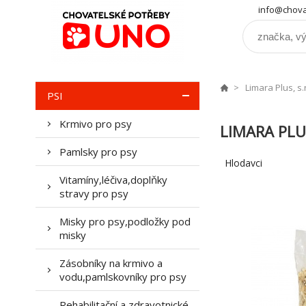
info@chova
Limara Plus, s.r
PSI
Krmivo pro psy
LIMARA PLUS
Pamlsky pro psy
Hlodavci
Vitamíny,léčiva,doplňky
stravy pro psy
Misky pro psy,podložky pod
misky
Zásobníky na krmivo a
vodu,pamlskovníky pro psy
Rehabilitační a zdravotnické