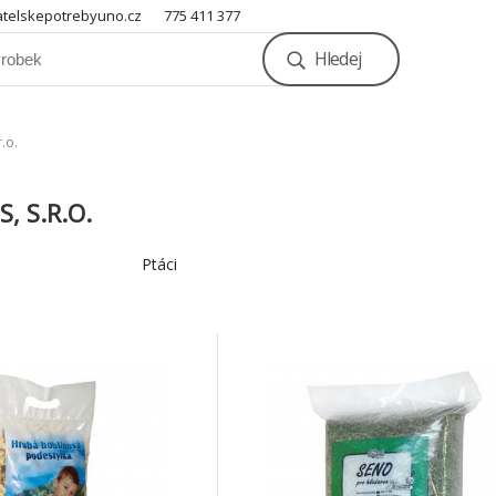
telskepotrebyuno.cz
775 411 377
Hledej
.o.
, S.R.O.
Ptáci