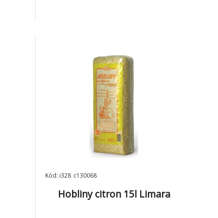
Kód: i328_c130068
l
Hobliny citron 15l Limara