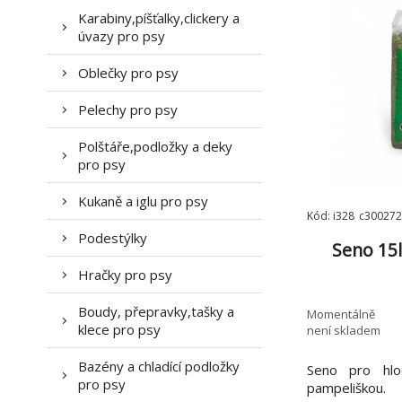
Karabiny,píšťalky,clickery a
úvazy pro psy
Oblečky pro psy
Pelechy pro psy
Polštáře,podložky a deky
pro psy
Kukaně a iglu pro psy
Kód: i328_c300272
Podestýlky
Seno 15
Hračky pro psy
Boudy, přepravky,tašky a
Momentálně
klece pro psy
není skladem
Bazény a chladící podložky
Seno pro hl
pro psy
pampeliškou.