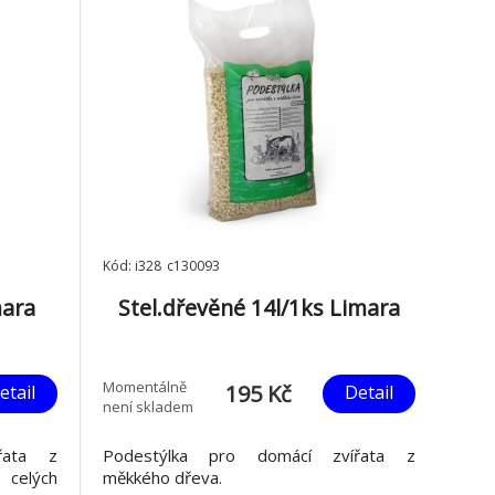
Kód: i328_c130093
mara
Stel.dřevěné 14l/1ks Limara
Momentálně
195 Kč
etail
Detail
není skladem
řata z
Podestýlka pro domácí zvířata z
 celých
měkkého dřeva.