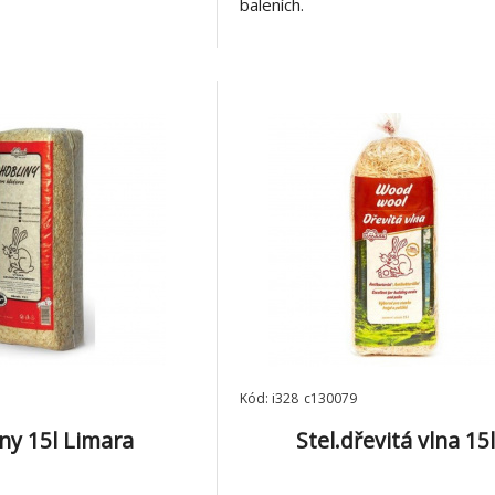
baleních.
Kód: i328_c130079
ny 15l Limara
Stel.dřevitá vlna 15