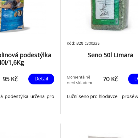
Kód: i328_c300338
linová podestýlka
Seno 50l Limara
40l/1,6Kg
Momentálně
95 Kč
70 Kč
Detail
D
není skladem
vá podestýlka určena pro
Luční seno pro hlodavce - prosév