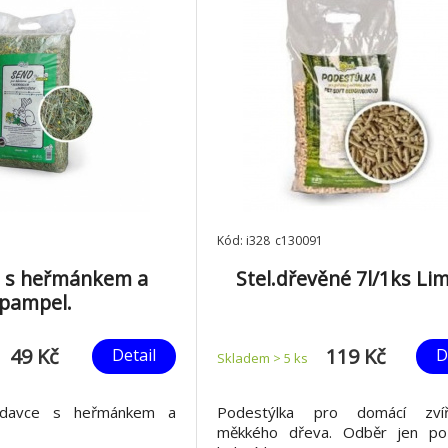
Kód: i328_c130091
l s heřmánkem a
Stel.dřevěné 7l/1ks Li
pampel.
49 Kč
119 Kč
Detail
D
Skladem > 5
ks
odavce s heřmánkem a
Podestýlka pro domácí zví
měkkého dřeva. Odběr jen po