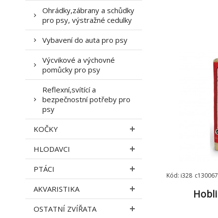
Ohrádky,zábrany a schůdky
pro psy, výstražné cedulky
Vybavení do auta pro psy
Výcvikové a výchovné
pomůcky pro psy
Reflexní,svítící a
bezpečnostní potřeby pro
psy
KOČKY
HLODAVCI
PTÁCI
Kód: i328_c130067
AKVARISTIKA
Hobli
OSTATNÍ ZVÍŘATA