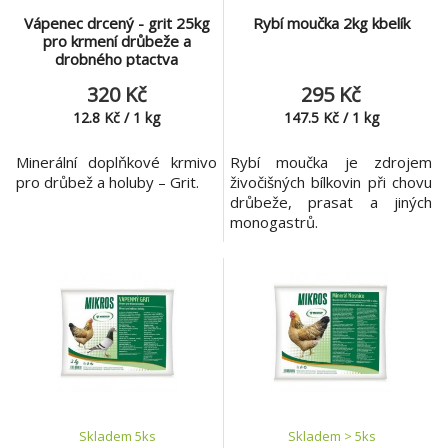
Vápenec drcený - grit 25kg
Rybí moučka 2kg kbelík
pro krmení drůbeže a
drobného ptactva
320 Kč
295 Kč
12.8
Kč
/
1
kg
147.5
Kč
/
1
kg
Minerální doplňkové krmivo
Rybí moučka je zdrojem
pro drůbež a holuby – Grit.
živočišných bílkovin při chovu
drůbeže, prasat a jiných
monogastrů.
Skladem 5
ks
Skladem > 5
ks