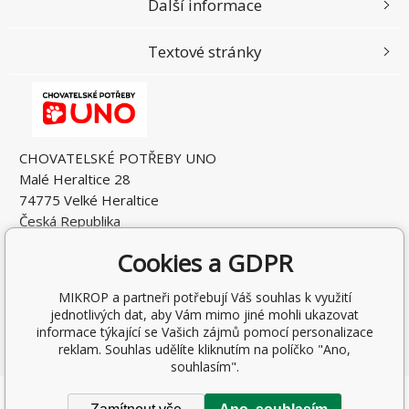
Další informace
Textové stránky
CHOVATELSKÉ POTŘEBY UNO
Malé Heraltice 28
74775 Velké Heraltice
Česká Republika
IČO: 61953741
Cookies a GDPR
DIČ: CZ7405265549
MIKROP a partneři potřebují Váš souhlas k využití
jednotlivých dat, aby Vám mimo jiné mohli ukazovat
informace týkající se Vašich zájmů pomocí personalizace
reklam. Souhlas udělíte kliknutím na políčko "Ano,
souhlasím".
Copyright © 2026 Rostislav Hňátek