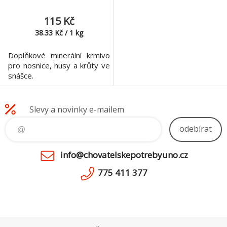
115 Kč
38.33
Kč
/
1
kg
Doplňkové minerální krmivo
pro nosnice, husy a krůty ve
snášce.
Slevy a novinky e-mailem
odebírat
info@chovatelskepotrebyuno.cz
775 411 377