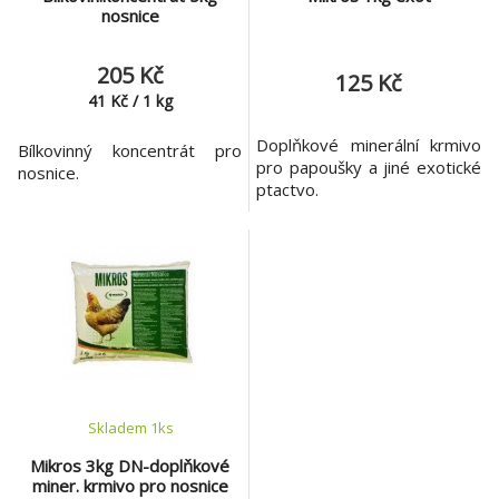
nosnice
205 Kč
125 Kč
41
Kč
/
1
kg
Doplňkové minerální krmivo
Bílkovinný koncentrát pro
pro papoušky a jiné exotické
nosnice.
ptactvo.
Skladem 1
ks
Mikros 3kg DN-doplňkové
miner. krmivo pro nosnice