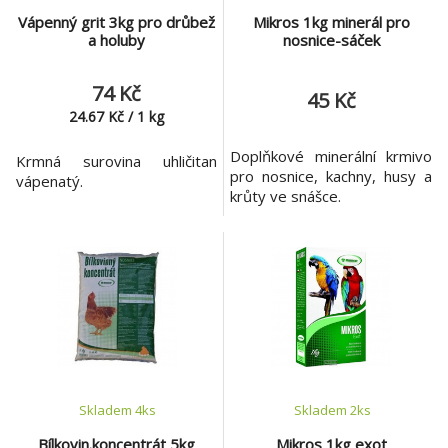
Vápenný grit 3kg pro drůbež
Mikros 1kg minerál pro
a holuby
nosnice-sáček
74 Kč
45 Kč
24.67
Kč
/
1
kg
Doplňkové minerální krmivo
Krmná surovina uhličitan
pro nosnice, kachny, husy a
vápenatý.
krůty ve snášce.
Skladem 4
ks
Skladem 2
ks
Bílkovin.koncentrát 5kg
Mikros 1kg exot