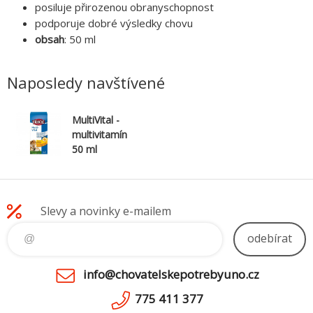
posiluje přirozenou obranyschopnost
podporuje dobré výsledky chovu
obsah
: 50 ml
Naposledy navštívené
MultiVital -
multivitamín
50 ml
Slevy a novinky e-mailem
odebírat
info@chovatelskepotrebyuno.cz
775 411 377