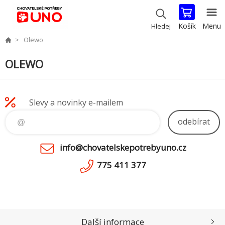
Košík
Menu
Hledej
Olewo
OLEWO
Slevy a novinky e-mailem
odebírat
info@chovatelskepotrebyuno.cz
775 411 377
Další informace