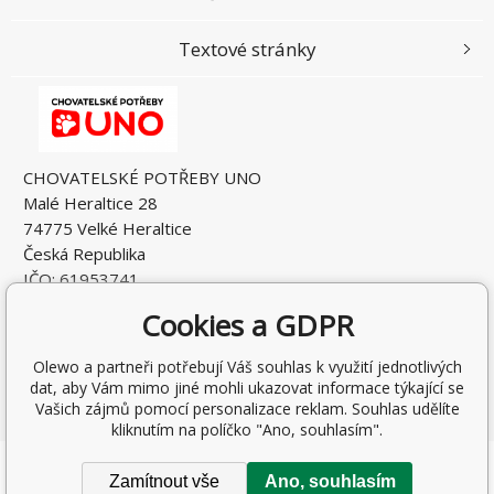
Textové stránky
CHOVATELSKÉ POTŘEBY UNO
Malé Heraltice 28
74775 Velké Heraltice
Česká Republika
IČO: 61953741
DIČ: CZ7405265549
Cookies a GDPR
Olewo a partneři potřebují Váš souhlas k využití jednotlivých
dat, aby Vám mimo jiné mohli ukazovat informace týkající se
Vašich zájmů pomocí personalizace reklam. Souhlas udělíte
kliknutím na políčko "Ano, souhlasím".
Copyright © 2026 Rostislav Hňátek
Zamítnout vše
Ano, souhlasím