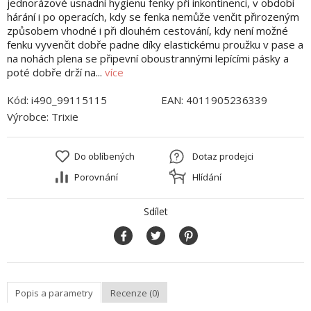
jednorázové usnadní hygienu fenky při inkontinenci, v období
hárání i po operacích, kdy se fenka nemůže venčit přirozeným
způsobem vhodné i při dlouhém cestování, kdy není možné
fenku vyvenčit dobře padne díky elastickému proužku v pase a
na nohách plena se připevní oboustrannými lepícími pásky a
poté dobře drží na...
více
Kód:
i490_99115115
EAN:
4011905236339
Výrobce:
Trixie
Do oblíbených
Dotaz prodejci
Porovnání
Hlídání
Sdílet
Popis a parametry
Recenze (0)