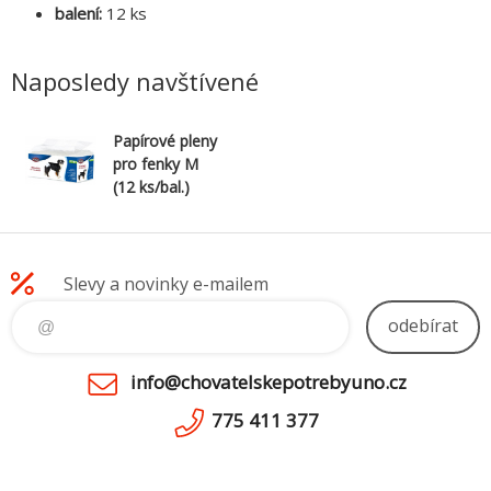
balení:
12 ks
Naposledy navštívené
Papírové pleny
pro fenky M
(12 ks/bal.)
Slevy a novinky e-mailem
odebírat
info@chovatelskepotrebyuno.cz
775 411 377