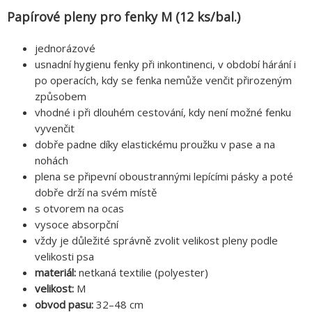
Papírové pleny pro fenky M (12 ks/bal.)
jednorázové
usnadní hygienu fenky při inkontinenci, v období hárání i
po operacích, kdy se fenka nemůže venčit přirozeným
způsobem
vhodné i při dlouhém cestování, kdy není možné fenku
vyvenčit
dobře padne díky elastickému proužku v pase a na
nohách
plena se připevní oboustrannými lepícími pásky a poté
dobře drží na svém místě
s otvorem na ocas
vysoce absorpční
vždy je důležité správně zvolit velikost pleny podle
velikosti psa
materiál:
netkaná textilie (polyester)
velikost:
M
obvod pasu:
32–48 cm