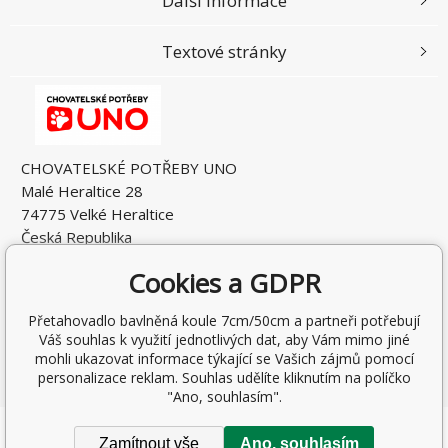
Další informace
Textové stránky
CHOVATELSKÉ POTŘEBY UNO
Malé Heraltice 28
74775 Velké Heraltice
Česká Republika
IČO: 61953741
Cookies a GDPR
DIČ: CZ7405265549
Přetahovadlo bavlněná koule 7cm/50cm a partneři potřebují
Váš souhlas k využití jednotlivých dat, aby Vám mimo jiné
mohli ukazovat informace týkající se Vašich zájmů pomocí
personalizace reklam. Souhlas udělíte kliknutím na políčko
"Ano, souhlasím".
Copyright © 2026 Rostislav Hňátek
Zamítnout vše
Ano, souhlasím