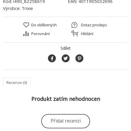
Kód:
i490_82258619
EAN:
4011905032696
Výrobce:
Trixie
Do oblíbených
Dotaz prodejci
Porovnání
Hlídání
Sdílet
Recenze (0)
Produkt zatím nehodnocen
Přidat recenzi