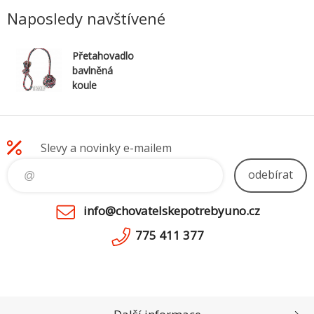
Naposledy navštívené
Přetahovadlo
bavlněná
koule
7cm/50cm
Slevy a novinky e-mailem
odebírat
info@chovatelskepotrebyuno.cz
775 411 377