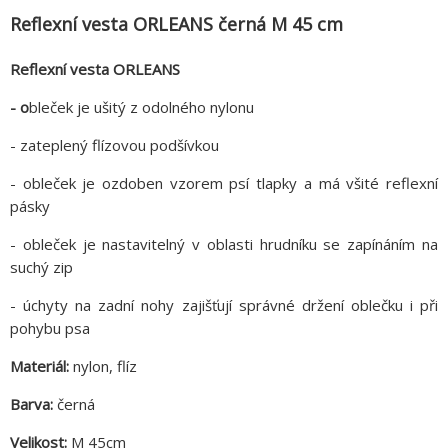
Reflexní vesta ORLEANS černá M 45 cm
Reflexní vesta ORLEANS
- o
bleček je ušitý z odolného nylonu
- zateplený flízovou podšívkou
- obleček je ozdoben vzorem psí tlapky a má všité reflexní
pásky
- obleček je nastavitelný v oblasti hrudníku se zapínáním na
suchý zip
- úchyty na zadní nohy zajišťují správné držení oblečku i při
pohybu psa
Materiál:
nylon, flíz
Barva:
černá
Velikost:
M 45cm