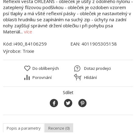
Reflexní vesta ORLEANS - obleček je ušitý z odolného nylonu -
zateplený flízovou podšívkou - obleček je ozdoben vzorem
psí tlapky a má všité reflexní pásky - obleček je nastavitelný v
oblasti hrudníku se zapínáním na suchý zip - úchyty na zadní
nohy zajišťují správné držení oblečku i při pohybu psa
Materiál...
více
Kód:
i490_84106259
EAN:
4011905305158
Výrobce:
Trixie
Do oblíbených
Dotaz prodejci
Porovnání
Hlídání
Sdílet
Popis a parametry
Recenze (0)