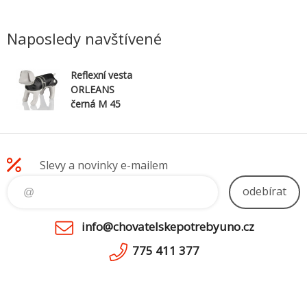
Naposledy navštívené
Reflexní vesta
ORLEANS
černá M 45
cm
Slevy a novinky e-mailem
odebírat
info@chovatelskepotrebyuno.cz
775 411 377