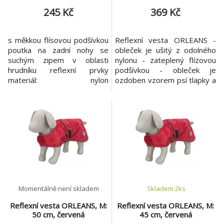
245 Kč
369 Kč
s měkkou flísovou podšívkou
Reflexní vesta ORLEANS -
poutka na zadní nohy se
obleček je ušitý z odolného
suchým zipem v oblasti
nylonu - zateplený flízovou
hrudníku reflexní prvky
podšívkou - obleček je
materiál: nylon
ozdoben vzorem psí tlapky a
barva: červená
má všité reflexní pásky -
obleček je nastavitelný v
oblasti hrudníku se zapínáním
na suchý zip - úchyty na zadní
nohy zajišťují správné držení
oblečku i při pohybu psa
Velikost: L Barva: červená
Mater
Momentálně není skladem
Skladem 2
ks
Reflexní vesta ORLEANS, M:
Reflexní vesta ORLEANS, M:
50 cm, červená
45 cm, červená