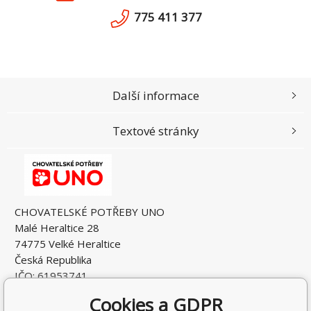
775 411 377
Další informace
Textové stránky
CHOVATELSKÉ POTŘEBY UNO
Malé Heraltice 28
74775 Velké Heraltice
Česká Republika
IČO: 61953741
DIČ: CZ7405265549
Cookies a GDPR