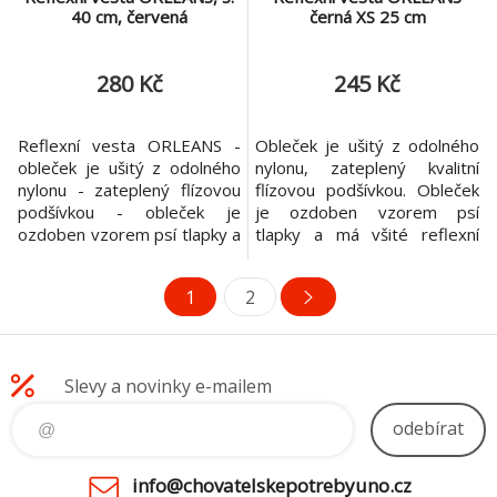
40 cm, červená
černá XS 25 cm
280 Kč
245 Kč
Reflexní vesta ORLEANS -
Obleček je ušitý z odolného
obleček je ušitý z odolného
nylonu, zateplený kvalitní
nylonu - zateplený flízovou
flízovou podšívkou. Obleček
podšívkou - obleček je
je ozdoben vzorem psí
ozdoben vzorem psí tlapky a
tlapky a má všité reflexní
má všité reflexní pásky -
pásky. Obleček je
obleček je nastavitelný v
nastavitelný v oblasti
1
2
oblasti hrudníku se zapínáním
hrudníku se zapínáním na
na suchý zip - úchyty na
suchý zip. Úchyty na zadní
zadní nohy zajišťují správné
nohy zajišťují správné držení
držení oblečku i při pohybu
oblečku i při pohybu psa.
Slevy a novinky e-mailem
psa Velikost: S Barva:
červená Mater
odebírat
info@chovatelskepotrebyuno.cz