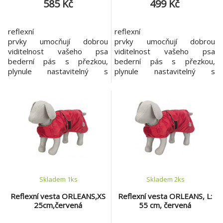
585 Kč
499 Kč
reflexní
reflexní
prvky umocňují dobrou
prvky umocňují dobrou
viditelnost vašeho psa
viditelnost vašeho psa
bederní pás s přezkou,
bederní pás s přezkou,
plynule nastavitelný s
plynule nastavitelný s
reflexním šitím lze
reflexním šitím lze
kombinovat s postrojem díky
kombinovat s postrojem díky
zipu v oblasti zad
zipu v oblasti zad
nepromokavý materiál
nepromokavý materiál
podšité síťovinou
podšité síťovinou
materiál: polyester
materiál: polyester velikost:
velikost: S délka: 40 cm
XS délka: 30 cm
barva: neonově žlutá
barva: neonově žlutá
Skladem 1
ks
Skladem 2
ks
Reflexní vesta ORLEANS,XS
Reflexní vesta ORLEANS, L:
25cm,červená
55 cm, červená