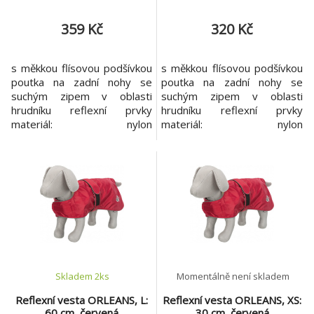
359 Kč
320 Kč
s měkkou flísovou podšívkou
s měkkou flísovou podšívkou
poutka na zadní nohy se
poutka na zadní nohy se
suchým zipem v oblasti
suchým zipem v oblasti
hrudníku reflexní prvky
hrudníku reflexní prvky
materiál: nylon
materiál: nylon
barva: červená
barva: červená
Skladem 2
ks
Momentálně není skladem
Reflexní vesta ORLEANS, L:
Reflexní vesta ORLEANS, XS:
60 cm, červená
30 cm, červená