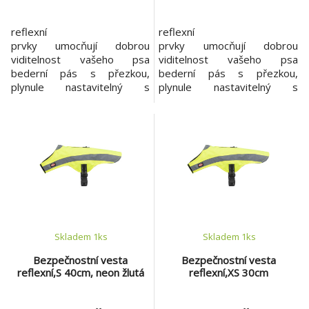
reflexní
reflexní
prvky umocňují dobrou
prvky umocňují dobrou
viditelnost vašeho psa
viditelnost vašeho psa
bederní pás s přezkou,
bederní pás s přezkou,
plynule nastavitelný s
plynule nastavitelný s
reflexním šitím lze
reflexním šitím lze
kombinovat s postrojem díky
kombinovat s postrojem díky
zipu v oblasti zad
zipu v oblasti zad
nepromokavý materiál
nepromokavý materiál
podšité síťovinou
podšité síťovinou
materiál: polyester
materiál: polyester velikost:
velikost: M délka: 50 cm
M délka: 50 cm
barva: neonově žlutá
barva: neonově žlutá
Skladem 1
ks
Skladem 1
ks
Bezpečnostní vesta
Bezpečnostní vesta
reflexní,S 40cm, neon žlutá
reflexní,XS 30cm