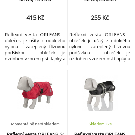
415 Kč
255 Kč
Reflexní vesta ORLEANS -
Reflexní vesta ORLEANS -
obleček je ušitý z odolného
obleček je ušitý z odolného
nylonu - zateplený flízovou
nylonu - zateplený flízovou
podšívkou - obleček je
podšívkou - obleček je
ozdoben vzorem psí tlapky a
ozdoben vzorem psí tlapky a
má všité reflexní pásky -
má všité reflexní pásky -
obleček je nastavitelný v
obleček je nastavitelný v
oblasti hrudníku se zapínáním
oblasti hrudníku se zapínáním
na suchý zip - úchyty na
na suchý zip - úchyty na zadní
zadní nohy zajišťují správné
nohy zajišťují správné držení
držení oblečku i při pohybu
oblečku i při pohybu psa
psa Velikost: L Barva:
Velikost: XS Barva: červená
červená Mater
Mate
Momentálně není skladem
Skladem 1
ks
Reflexní vesta ORLEANS, S:
Reflexní vesta ORLEANS