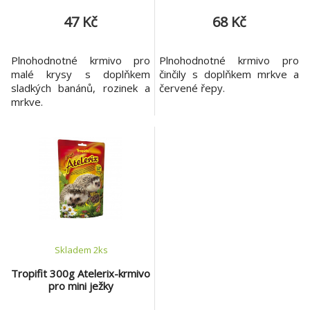
47 Kč
68 Kč
Plnohodnotné krmivo pro
Plnohodnotné krmivo pro
malé krysy s doplňkem
činčily s doplňkem mrkve a
sladkých banánů, rozinek a
červené řepy.
mrkve.
Skladem 2
ks
Tropifit 300g Atelerix-krmivo
pro mini ježky