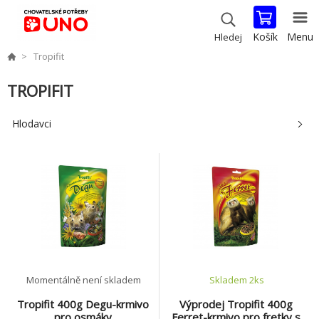
Košík
Menu
Hledej
Tropifit
TROPIFIT
Hlodavci
Momentálně není skladem
Skladem 2
ks
Tropifit 400g Degu-krmivo
Výprodej Tropifit 400g
pro osmáky
Ferret-krmivo pro fretky s