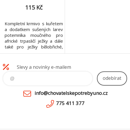
115 Kč
Kompletní krmivo s kuřetem
a dodatkem sušených larev
potemníka moučného pro
africké trpasličí ježky a dále
také pro ježky bělobřiché,
ušaté, alžírské, jihoafrické,
somálské a jiné.
Slevy a novinky e-mailem
odebírat
info@chovatelskepotrebyuno.cz
775 411 377