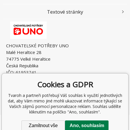
Textové stránky
CHOVATELSKÉ POTŘEBY UNO
Malé Heraltice 28
74775 Velké Heraltice
Česká Republika
IČO: 61953741
DIČ: CZ7405265549
Cookies a GDPR
Tvaroh a partneři potřebují Váš souhlas k využití jednotlivých
dat, aby Vám mimo jiné mohli ukazovat informace týkající se
Vašich zájmů pomocí personalizace reklam. Souhlas udělíte
kliknutím na políčko "Ano, souhlasím".
Copyright © 2026 Rostislav Hňátek
Zamítnout vše
Ano, souhlasím