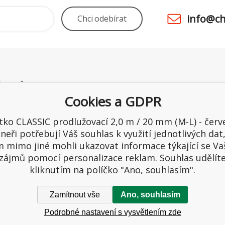
info@ch
Chci
odebírat
É POTŘEBY UNO
Odstoupení od smlouvy
Obchod
 28
Kamenná prodejna
Ceny a 
Cookies a GDPR
raltice
Reklamace
Možnost
ka
Recenze
Ochrana
tko CLASSIC prodlužovací 2,0 m / 20 mm (M-L) - červ
1
Reklama
neři potřebují Váš souhlas k využití jednotlivých dat
65549
 mimo jiné mohli ukazovat informace týkající se Va
zájmů pomocí personalizace reklam. Souhlas udělít
kliknutím na políčko "Ano, souhlasím".
Zamítnout vše
Ano, souhlasím
Podrobné nastavení s vysvětlením zde
zena.