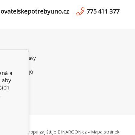
ovatelskepotrebyuno.cz
775 411 377
ní podmínky
možnosti dopravy
i Platby
 osobních údajů
ená a
ční řád
, aby
šich
e
Pronájem eshopu zajišťuje
BINARGON.cz
-
Mapa stránek