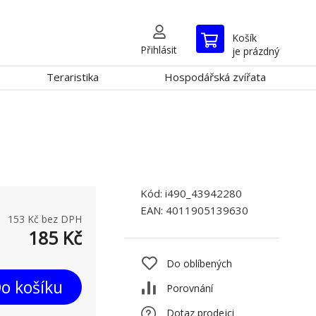
Košík
Přihlásit
je prázdný
Teraristika
Hospodářská zvířata
Kód:
i490_43942280
EAN:
4011905139630
153
Kč bez DPH
185
Kč
Do oblíbených
o košíku
Porovnání
Dotaz prodejci