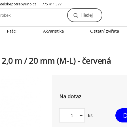
telskepotrebyuno.cz
775 411 377
Hledej
Ptáci
Akvaristika
Ostatní zvířata
2,0 m / 20 mm (M-L) - červená
Na dotaz
D
-
+
ks