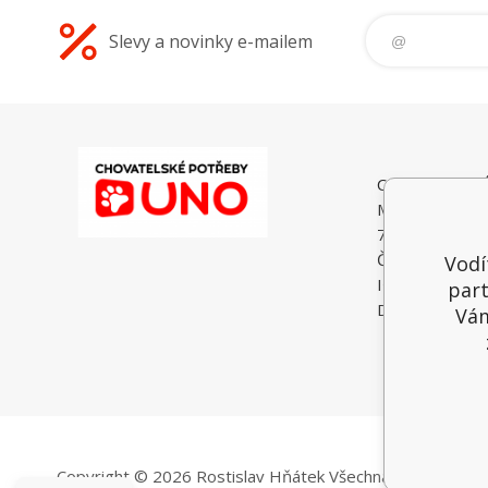
Slevy a novinky e-mailem
CHOVATELSK
Malé Heraltice
74775 Velké He
Česká Republi
Vodí
IČO: 6195374
part
DIČ: CZ74052
Vám
Copyright © 2026 Rostislav Hňátek
Všechna práva vyhra