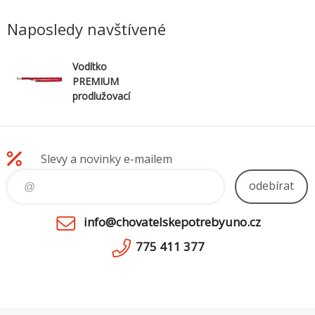
Naposledy navštívené
Vodítko
PREMIUM
prodlužovací
2m/25mm (L-
XL) - červená
Slevy a novinky e-mailem
odebírat
info@chovatelskepotrebyuno.cz
775 411 377