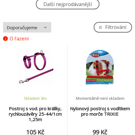
Postroj VESTA s vodítkem pro morče
Další nejprodávanější
4.
TRIXIE
139 Kč
Postroj s vod. pro králíky, rychlouzávěry
Filtrování
5.
25-44/1cm 1,25m
105 Kč
O řazení
Skladem 3
ks
Momentálně není skladem
Postroj s vod. pro králíky,
Nylonový postroj s vodítkem
rychlouzávěry 25-44/1cm
pro morče TRIXIE
1,25m
105 Kč
99 Kč