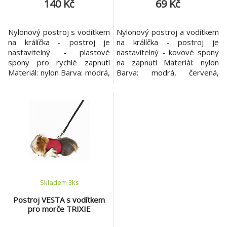
140 Kč
69 Kč
Nylonový postroj s vodítkem
Nylonový postroj a vodítkem
na králíčka - postroj je
na králíčka - postroj je
nastavitelný - plastové
nastavitelný - kovové spony
spony pro rychlé zapnutí
na zapnutí Materiál: nylon
Materiál: nylon Barva: modrá,
Barva: modrá, červená,
červená, fialová, černá
fialová Rozměr: 25-
Rozměr: 25-44cm/1cm,
44cm/8mm, délka vodítka
délka vodítka 1,25m
1,30m
Skladem 3
ks
Postroj VESTA s vodítkem
pro morče TRIXIE