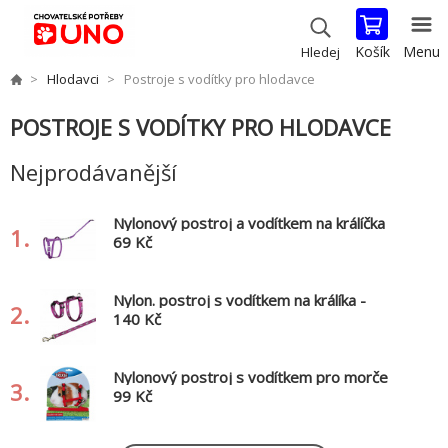
Košík
Menu
Hledej
Hlodavci
Postroje s vodítky pro hlodavce
POSTROJE S VODÍTKY PRO HLODAVCE
Nejprodávanější
Nylonový postroj a vodítkem na králíčka
1.
TRIXIE
69 Kč
Nylon. postroj s vodítkem na králíka -
2.
motiv 25-44/1cm 1,25m
140 Kč
Nylonový postroj s vodítkem pro morče
3.
TRIXIE
99 Kč