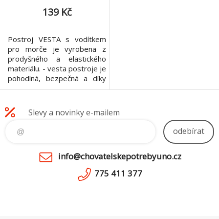
139 Kč
Postroj VESTA s vodítkem
pro morče je vyrobena z
prodyšného a elastického
materiálu. - vesta postroje je
pohodlná, bezpečná a díky
měkkému polstrování
zvířátko netlací - vesta je
nastavitelná v oblasti
Slevy a novinky e-mailem
hrudníku a břicha na suchý
zip, který umožňuje rychlou
odebírat
manipulaci při oblékání -
vesta má očko na připnutí
info@chovatelskepotrebyuno.cz
vodítka, díky němuž máte
pod
775 411 377