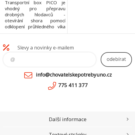
Transportní box PICO je
vhodný pro přepravu
drobných hlodavců -
otevírání shora pomocí
odklopení průhledného víka
přepravky - po celém
obvodu jsou průduchy pro
správnou cirkulaci vzduchu -
Slevy a novinky e-mailem
dvě plastová ucha pro
pohodlné držení při přepravě
odebírat
Materiál: plast Rozměry :
23x16x17cm Brava : zeleno/
info@chovatelskepotrebyuno.cz
šedá, červeno/šedá, šedo/
šedá
775 411 377
Další informace
Textové stránky