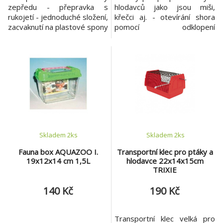
zepředu - přepravka s
hlodavců jako jsou miši,
rukojetí - jednoduché složení,
křečci aj. - otevírání shora
zacvaknutí na plastové spony
pomocí odklopení
- hmotnost přepravky je
průhledného víka přepravky -
1,2kg Materiál: plast Barva:
po celém obvodu jsou
zelená/antracit Nosnost: do
průduchy pro správnou
4kg Rozměr: 26x25x39cm
cirkulaci vzduchu - dvě
plastová ucha pro pohodlné
držení při přepravě Materiál:
plast Rozměry : 18x12x13cm
Brava : zeleno/šedá
Skladem 2
ks
Skladem 2
ks
Fauna box AQUAZOO I.
Transportní klec pro ptáky a
19x12x14 cm 1,5L
hlodavce 22x14x15cm
TRIXIE
140 Kč
190 Kč
Transportní klec velká pro