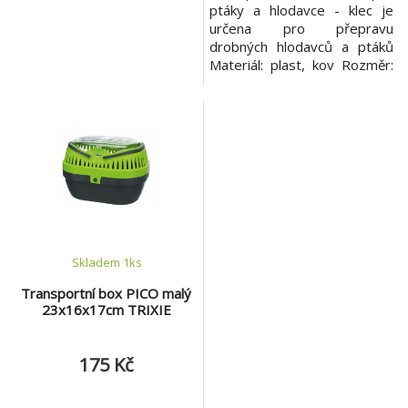
ptáky a hlodavce - klec je
určena pro přepravu
drobných hlodavců a ptáků
Materiál: plast, kov Rozměr:
22x14x15cm
Skladem 1
ks
Transportní box PICO malý
23x16x17cm TRIXIE
175 Kč