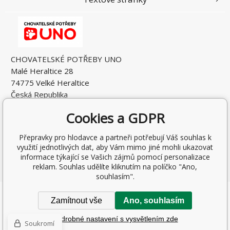
CHOVATELSKÉ POTŘEBY UNO
Malé Heraltice 28
74775 Velké Heraltice
Česká Republika
IČO: 61953741
Cookies a GDPR
DIČ: CZ7405265549
Přepravky pro hlodavce a partneři potřebují Váš souhlas k
využití jednotlivých dat, aby Vám mimo jiné mohli ukazovat
informace týkající se Vašich zájmů pomocí personalizace
reklam. Souhlas udělíte kliknutím na políčko "Ano,
souhlasím".
Copyright © 2026 Rostislav Hňátek
Zamítnout vše
Ano, souhlasím
Všechna práva vyhrazena.
Podrobné nastavení s vysvětlením zde
Tvorba a pronájem eshopů
BINARGON.cz
-
Mapa stránek
Soukromí