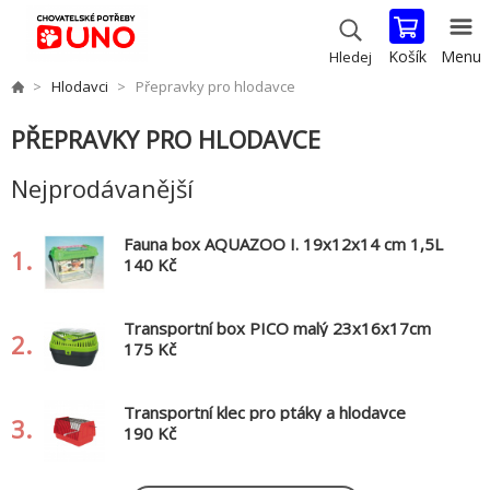
Košík
Menu
Hledej
Hlodavci
Přepravky pro hlodavce
PŘEPRAVKY PRO HLODAVCE
Nejprodávanější
Fauna box AQUAZOO I. 19x12x14 cm 1,5L
1.
140 Kč
Transportní box PICO malý 23x16x17cm
2.
TRIXIE
175 Kč
Transportní klec pro ptáky a hlodavce
3.
22x14x15cm TRIXIE
190 Kč