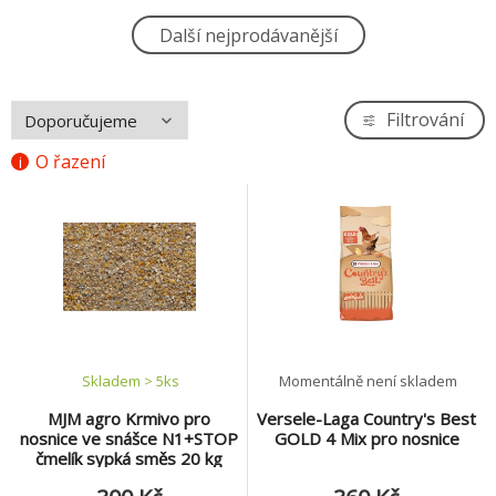
MJM agro Krmivo pro nosnice ve snášce
Další nejprodávanější
4.
N1+STOP čmelík sypká směs 20 kg
300 Kč
Afeed NOSNICE - N2 syp. 25kg
Filtrování
5.
320 Kč
O řazení
Afeed KUŘATA - K2N+AKC drc. 25kg
6.
350 Kč
Afeed KUŘICE - K ZK N+AKC gr. 25kg
7.
360 Kč
Afeed BROJLER-BR 2 gr 25kg
8.
Skladem > 5
ks
Momentálně není skladem
410 Kč
MJM agro Krmivo pro
Versele-Laga Country's Best
nosnice ve snášce N1+STOP
GOLD 4 Mix pro nosnice
Afeed BROJLER-BR 3 gr 25kg
čmelík sypká směs 20 kg
9.
400 Kč