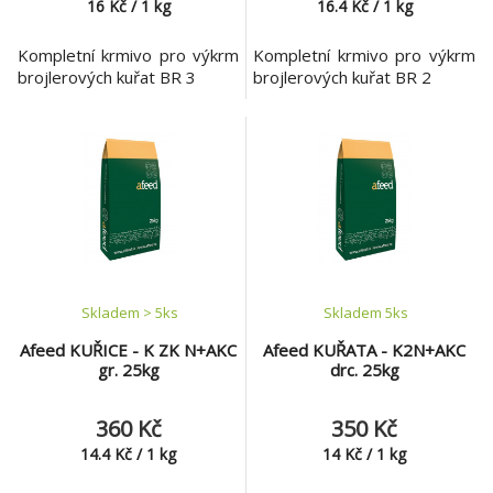
16
Kč
/
1
kg
16.4
Kč
/
1
kg
Kompletní krmivo pro výkrm
Kompletní krmivo pro výkrm
brojlerových kuřat BR 3
brojlerových kuřat BR 2
Skladem > 5
ks
Skladem 5
ks
Afeed KUŘICE - K ZK N+AKC
Afeed KUŘATA - K2N+AKC
gr. 25kg
drc. 25kg
360 Kč
350 Kč
14.4
Kč
/
1
kg
14
Kč
/
1
kg