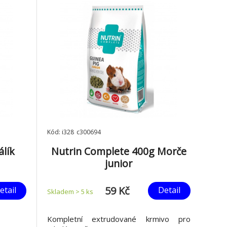
Kód: i328_c300694
álík
Nutrin Complete 400g Morče
junior
59 Kč
etail
Detail
Skladem > 5
ks
Kompletní extrudované krmivo pro