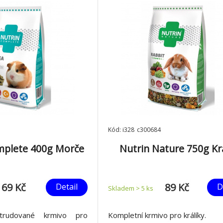
Kód: i328_c300684
mplete 400g Morče
Nutrin Nature 750g Kr
69 Kč
89 Kč
Detail
D
Skladem > 5
ks
trudované krmivo pro
Kompletní krmivo pro králíky.