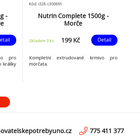
Kód: i328_c300691
g -
Nutrin Complete 1500g -
le
Morče
199 Kč
etail
Detail
Skladem 3
ks
vo pro
Kompletní extrudované krmivo pro
 králíky
morčata.
ovatelskepotrebyuno.cz
775 411 377