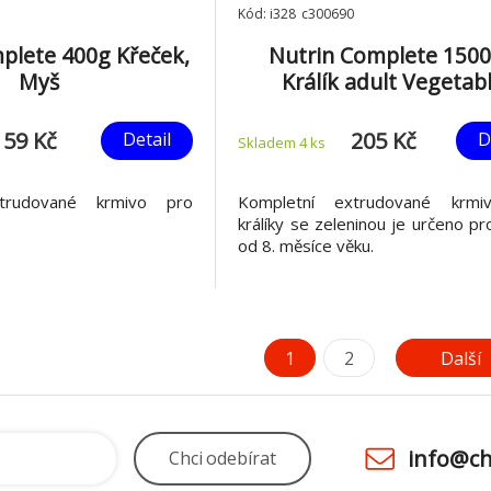
Kód: i328_c300690
plete 400g Křeček,
Nutrin Complete 1500
Myš
Králík adult Vegetab
59 Kč
205 Kč
Detail
D
Skladem 4
ks
trudované krmivo pro
Kompletní extrudované krmi
králíky se zeleninou je určeno pro
od 8. měsíce věku.
1
2
Další
info@ch
Chci
odebírat