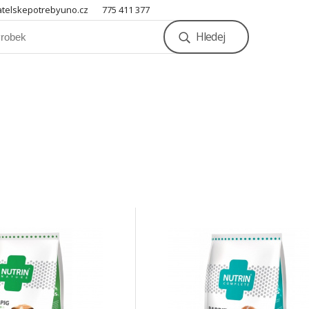
telskepotrebyuno.cz
775 411 377
Hledej