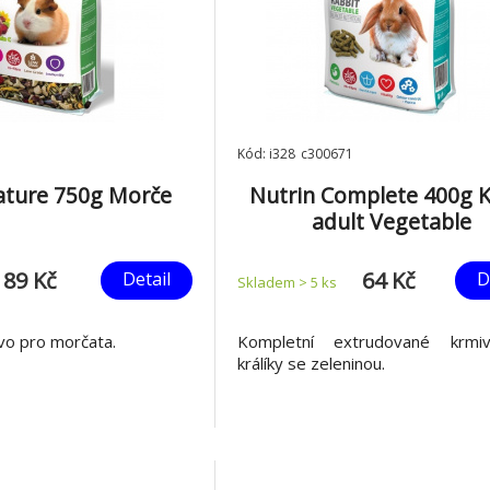
Kód: i328_c300671
ature 750g Morče
Nutrin Complete 400g K
adult Vegetable
89 Kč
64 Kč
Detail
D
Skladem > 5
ks
vo pro morčata.
Kompletní extrudované krmi
králíky se zeleninou.