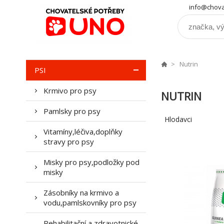
info@chova
Nutrin
PSI
Krmivo pro psy
NUTRIN
Pamlsky pro psy
Hlodavci
Vitamíny,léčiva,doplňky
stravy pro psy
Misky pro psy,podložky pod
misky
Zásobníky na krmivo a
vodu,pamlskovníky pro psy
Rehabilitační a zdravotnické