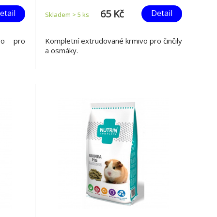
65 Kč
etail
Detail
Skladem > 5
ks
vo pro
Kompletní extrudované krmivo pro činčily
a osmáky.