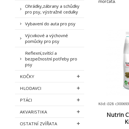
morčata.
Ohrádky,zábrany a schůdky
pro psy, výstražné cedulky
Vybavení do auta pro psy
Výcvikové a výchovné
pomůcky pro psy
Reflexní,svítící a
bezpečnostní potřeby pro
psy
KOČKY
HLODAVCI
PTÁCI
Kód: i328_c300693
AKVARISTIKA
Nutrin 
K
OSTATNÍ ZVÍŘATA