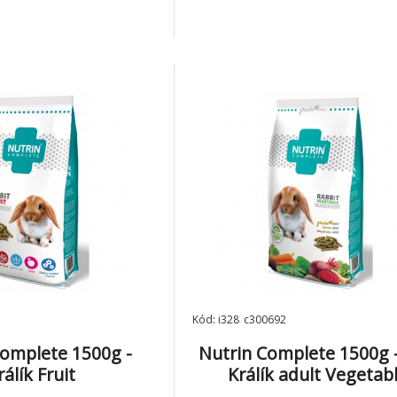
Kód: i328_c300692
Complete 1500g -
Nutrin Complete 1500g -
rálík Fruit
Králík adult Vegetab