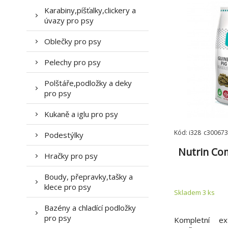
Karabiny,píšťalky,clickery a
úvazy pro psy
Oblečky pro psy
Pelechy pro psy
Polštáře,podložky a deky
pro psy
Kukaně a iglu pro psy
Kód: i328_c300673
Podestýlky
Nutrin Co
Hračky pro psy
Boudy, přepravky,tašky a
klece pro psy
Skladem 3
ks
Bazény a chladící podložky
pro psy
Kompletní ex