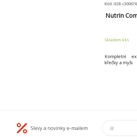
Kód: i328_c300676
Nutrin Com
Skladem 4
ks
Kompletní ex
křečky a myši.
Slevy a novinky e-mailem