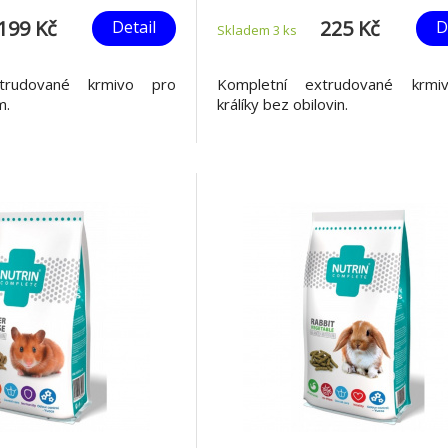
199 Kč
225 Kč
Detail
D
Skladem 3
ks
trudované krmivo pro
Kompletní extrudované krmi
m.
králíky bez obilovin.