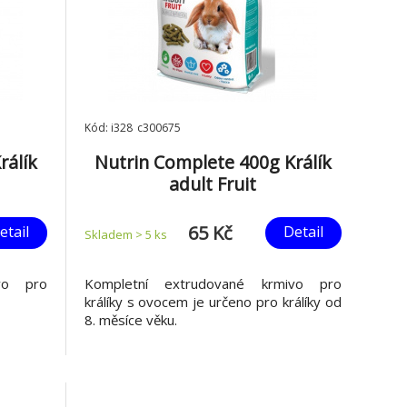
Kód: i328_c300675
rálík
Nutrin Complete 400g Králík
adult Fruit
65 Kč
etail
Detail
Skladem > 5
ks
vo pro
Kompletní extrudované krmivo pro
králíky s ovocem je určeno pro králíky od
8. měsíce věku.