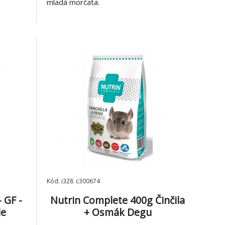
mladá morčata.
Kód: i328_c300674
 GF -
Nutrin Complete 400g Činčila
le
+ Osmák Degu