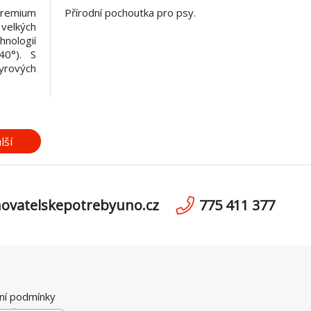
Premium
Přírodní pochoutka pro psy.
velkých
ologií
40°). S
yrových
átra si
jné jako
vin 68,2
lší
ovatelskepotrebyuno.cz
775 411 377
ní podmínky