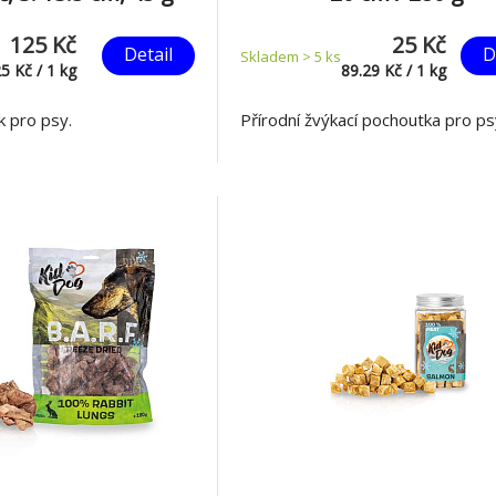
125 Kč
25 Kč
Detail
D
Skladem > 5
ks
25
Kč
/
1
kg
89.29
Kč
/
1
kg
k pro psy.
Přírodní žvýkací pochoutka pro ps