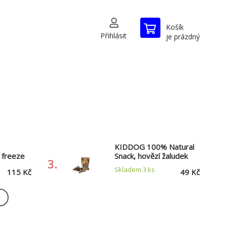
Košík
Přihlásit
je prázdný
KIDDOG 100% Natural
freeze
Snack, hovězí žaludek
3.
CUBES -
(dršťky) 12 cm/ 100 g
Skladem 3
ks
115 Kč
49 Kč
lovina
 70 g
Natural
KIDDOG B.A.R.F. 100 %
lacha 12
Rabbit Lungs freeze
6.
dried - králičí plíce
Skladem 3
ks