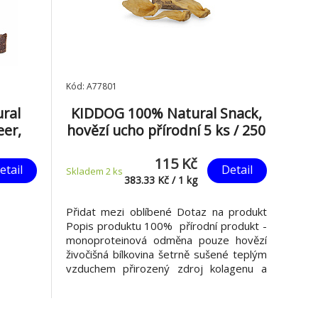
Kód: A77801
ral
KIDDOG 100% Natural Snack,
eer,
hovězí ucho přírodní 5 ks / 250
g
115 Kč
etail
Detail
Skladem 2
ks
383.33
Kč
/
1
kg
Přidat mezi oblíbené Dotaz na produkt
Popis produktu 100% přírodní produkt -
monoproteinová odměna pouze hovězí
živočišná bílkovina šetrně sušené teplým
vzduchem přirozený zdroj kolagenu a
elastinu, které jsou nezbytné pro
správný vývoj chrupavek a
podporují pevnost a pružnost kloubů,