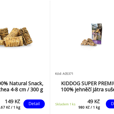
Kód: A05371
0% Natural Snack,
KIDDOG SUPER PREM
chea 4-8 cm / 300 g
100% jehněčí játra su
mrazem 50 g
149 Kč
49 Kč
Detail
D
Skladem 1
ks
.67
Kč
/
1
kg
980
Kč
/
1
kg