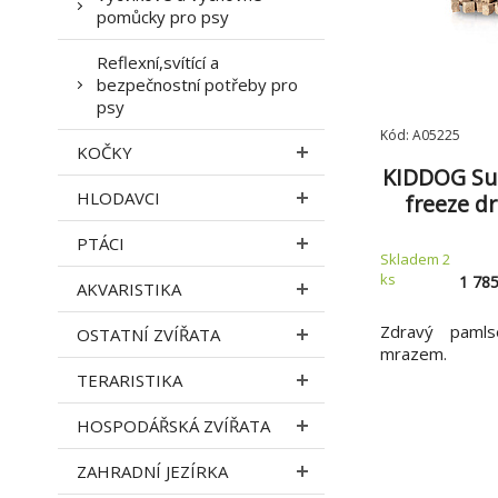
pomůcky pro psy
Reflexní,svítící a
bezpečnostní potřeby pro
psy
Kód: A05225
KOČKY
KIDDOG Su
HLODAVCI
freeze d
čistá hově
PTÁCI
mr
Skladem 2
ks
1 785
AKVARISTIKA
Zdravý paml
OSTATNÍ ZVÍŘATA
mrazem.
TERARISTIKA
HOSPODÁŘSKÁ ZVÍŘATA
ZAHRADNÍ JEZÍRKA