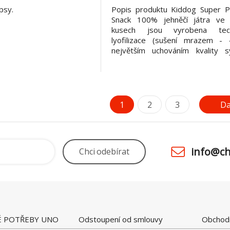
psy.
Popis produktu Kiddog Super 
Snack 100% jehněčí játra ve 
kusech jsou vyrobena techn
lyofilizace (sušení mrazem - 
největším uchováním kvality s
jater. Mrazem sušená jehněčí j
tak zachovají nutriční hodnoty ste
u jater syrových s obsahem bílko
%. Jehněčí játra jsou po
1
2
3
Da
info@ch
Chci
odebírat
É POTŘEBY UNO
Odstoupení od smlouvy
Obchod