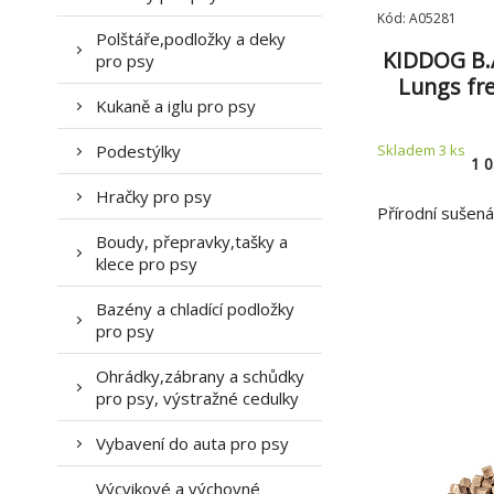
Kód: A05281
Polštáře,podložky a deky
KIDDOG B.A
pro psy
Lungs fre
Kukaně a iglu pro psy
plíce su
Podestýlky
Skladem 3
ks
1 
Hračky pro psy
Přírodní sušen
Boudy, přepravky,tašky a
klece pro psy
Bazény a chladící podložky
pro psy
Ohrádky,zábrany a schůdky
pro psy, výstražné cedulky
Vybavení do auta pro psy
Výcvikové a výchovné