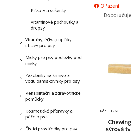
O řazení
Piškoty a sušenky
Doporučuj
Vitamínové pochoutky a
7.
dropsy
Vitamíny,léčiva,doplňky
stravy pro psy
Misky pro psy,podložky pod
misky
Zásobníky na krmivo a
vodu,pamlskovníky pro psy
Rehabilitační a zdravotnické
pomůcky
Kosmetické přípravky a
Kód: 31261
péče o psa
Chewing
sýrová ty
Čistící prostředky pro psy