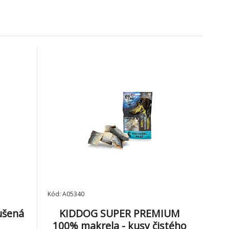
79 Kč
189 Kč
sušené mrazem 180 g
Natural
KIDDOG SUPER
řívka
PREMIUM 100%
9.
120 g
makrela - kusy čistého
Skladem 2
ks
55 Kč
59 Kč
masa z makrely sušené
mrazem 50 g
Kód: A05340
ušená
KIDDOG SUPER PREMIUM
100% makrela - kusy čistého