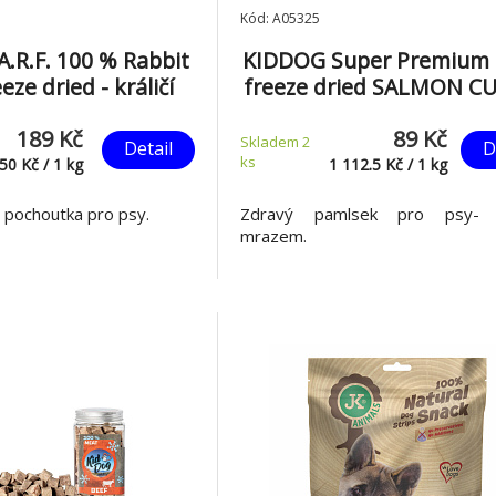
Kód: A05325
.R.F. 100 % Rabbit
KIDDOG Super Premium
eze dried - králičí
freeze dried SALMON CU
šené mrazem 180 g
čisté maso z lososa, su
189 Kč
89 Kč
mrazem 80 g
Skladem 2
Detail
D
ks
050
Kč
/
1
kg
1 112.5
Kč
/
1
kg
á pochoutka pro psy.
Zdravý pamlsek pro psy- 
mrazem.