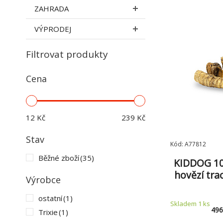
ZAHRADA
VÝPRODEJ
Filtrovat produkty
Cena
12
Kč
239
Kč
Stav
Kód: A77812
Běžné zboží
(35)
KIDDOG 10
hovězí tra
Výrobce
ostatní
(1)
Skladem 1
ks
496
Trixie
(1)