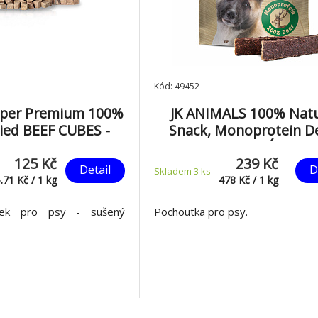
Kód: 49452
per Premium 100%
JK ANIMALS 100% Natu
ried BEEF CUBES -
Snack, Monoprotein D
zí svalovina sušená
100% JELENÍ, 500 g
125 Kč
239 Kč
azem 70 g
Detail
D
Skladem 3
ks
.71
Kč
/
1
kg
478
Kč
/
1
kg
sek pro psy - sušený
Pochoutka pro psy.