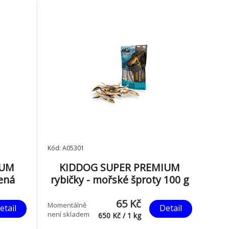
šlach a vazů přírodní,
Kód: A05301
IUM
KIDDOG SUPER PREMIUM
šená
rybičky - mořské šproty 100 g
65 Kč
Momentálně
etail
Detail
není skladem
650
Kč
/
1
kg