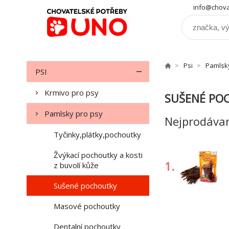
info@chova
Psi
Pamlsk
PSI
Krmivo pro psy
SUŠENÉ PO
Pamlsky pro psy
Nejprodávan
Tyčinky,plátky,pochoutky
Žvýkací pochoutky a kosti
1.
z buvolí kůže
Sušené pochoutky
Masové pochoutky
4.
Dentalní pochoutky