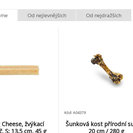
89 Kč
čisté maso z lososa,
sušené mrazem 80 g
eme
Od nejlevnějších
Od nejdražších
Kost ze sušené hovězí
KIDDOG 100% 
průdušnice 10cm/2x35g
Snack, hovězí st
8.
tenká 12 cm / 
Skladem 2
ks
Skladem 3
ks
49 Kč
Kód: A04379
 Cheese, žvýkací
Šunková kost přírodní s
č, S: 13.5 cm, 45 g
20 cm / 280 g