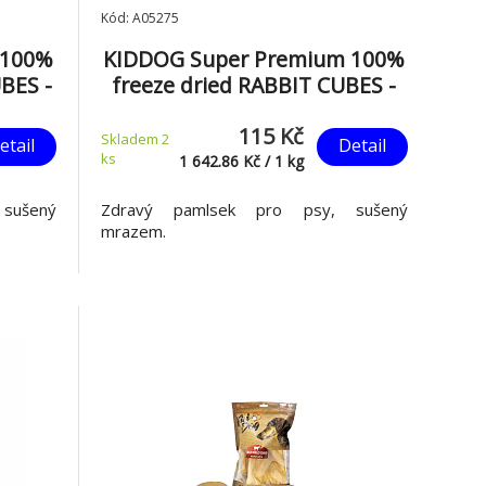
Kód: A05275
 100%
KIDDOG Super Premium 100%
BES -
freeze dried RABBIT CUBES -
šené
čistá králičí svalovina sušená
115 Kč
mrazem 70 g
Skladem 2
etail
Detail
ks
1 642.86
Kč
/
1
kg
sušený
Zdravý pamlsek pro psy, sušený
mrazem.