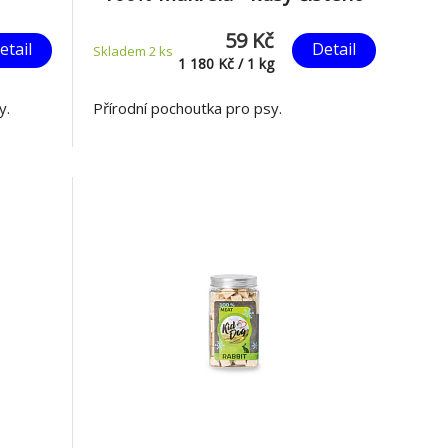
masa z makrely sušené
59 Kč
mrazem 50 g
etail
Detail
Skladem 2
ks
1 180
Kč
/
1
kg
y.
Přírodní pochoutka pro psy.