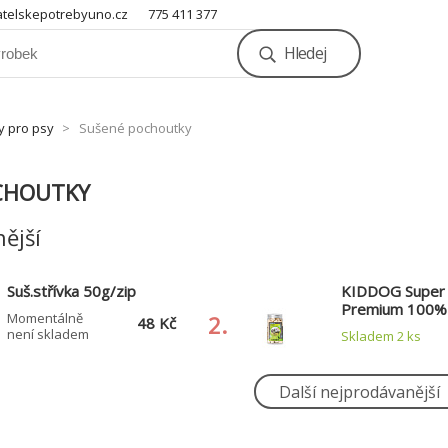
telskepotrebyuno.cz
775 411 377
Hledej
y pro psy
Sušené pochoutky
CHOUTKY
ější
Suš.střívka 50g/zip
KIDDOG Super
Premium 100% 
Momentálně
2.
48 Kč
dried RABBIT 
není skladem
Skladem 2
ks
čistá králičí sva
sušená mrazem
Další nejprodávanější
KIDDOG Super
KIDDOG 100% 
Premium 100% freeze
Snack, hovězí š
5.
dried SALMON CUBES -
cm / 200 g
Skladem 2
ks
Skladem > 5
ks