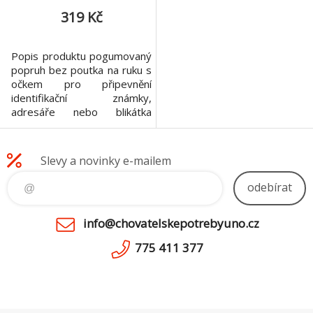
319 Kč
Popis produktu pogumovaný
popruh bez poutka na ruku s
očkem pro připevnění
identifikační známky,
adresáře nebo blikátka
vhodné na trénink i pro větší
volnost psa při pohybu
materiál: nylon barva: růžová
Slevy a novinky e-mailem
Stopovací vodítko je
vyrobeno s ohledem na
odebírat
pohodlí a bezpečnost
Vašeho psa. Vodítko nemá
info@chovatelskepotrebyuno.cz
poutko na uchopení, tím se
mi
775 411 377