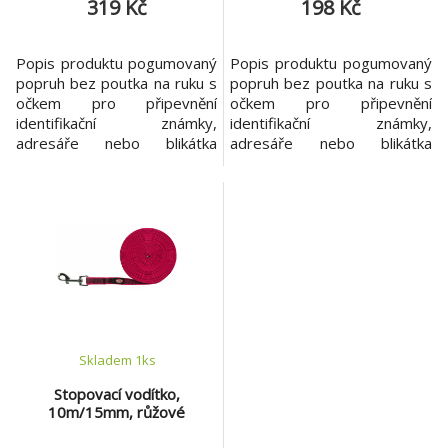
319 Kč
198 Kč
Popis produktu pogumovaný
Popis produktu pogumovaný
popruh bez poutka na ruku s
popruh bez poutka na ruku s
očkem pro připevnění
očkem pro připevnění
identifikační známky,
identifikační známky,
adresáře nebo blikátka
adresáře nebo blikátka
vhodné na trénink i pro větší
vhodné na trénink i pro větší
volnost psa při pohybu
volnost psa při pohybu
materiál: nylon barva: černá
materiál: nylon barva: černá
Stopovací vodítko je
Stopovací vodítko je
vyrobeno s ohledem na
vyrobeno s ohledem na
pohodlí a bezpečnost
pohodlí a bezpečnost Vašeho
Vašeho psa. Vodítko nemá
psa. Vodítko nemá poutko na
poutko na uchopení, tím se
uchopení, tím se min
min
Skladem 1
ks
Stopovací vodítko,
10m/15mm, růžové