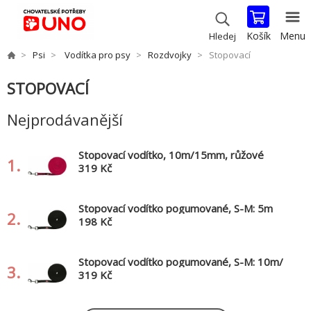
Košík
Menu
Hledej
Psi
Vodítka pro psy
Rozdvojky
Stopovací
STOPOVACÍ
Nejprodávanější
Stopovací vodítko, 10m/15mm, růžové
1.
319 Kč
Stopovací vodítko pogumované, S-M: 5m
2.
/15mm, černá
198 Kč
Stopovací vodítko pogumované, S-M: 10m/
3.
15mm, černá
319 Kč