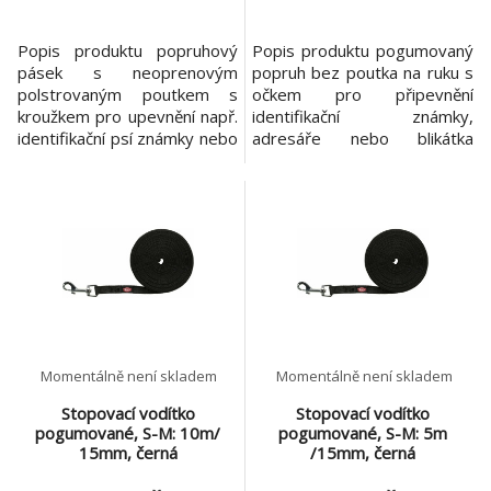
Popis produktu popruhový
Popis produktu pogumovaný
pásek s neoprenovým
popruh bez poutka na ruku s
polstrovaným poutkem s
očkem pro připevnění
kroužkem pro upevnění např.
identifikační známky,
identifikační psí známky nebo
adresáře nebo blikátka
blikátka neklouzavé s
vhodné na trénink i pro větší
maximálním úchopem
volnost psa při pohybu
barva: grafit/papája Vodítko
materiál: nylon barva: černá
je vysoce kvalitní,
Stopovací vodítko je
přizpůsobené pro
vyrobeno s ohledem na
každodenní použití.
pohodlí a bezpečnost Vašeho
Pogumovaný popruhový
psa. Vodítko nemá poutko na
pásek, ze kterého je vodítko
uchopení, tím se min
vyrobeno, je vel
Momentálně není skladem
Momentálně není skladem
Stopovací vodítko
Stopovací vodítko
pogumované, S-M: 10m/
pogumované, S-M: 5m
15mm, černá
/15mm, černá